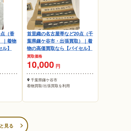
6点（香
首里織の名古屋帯など20点（千
）｜着物
葉県鎌ケ谷市・出張買取）｜着
セル】
物の高価買取なら【バイセル】
買取価格
10,000
円
千葉県鎌ケ谷市
着物買取
/
出張買取を利用
と見る