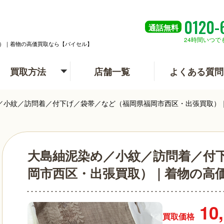
0120-
通話
無料
24時間いつで
）｜着物の高価買取なら【バイセル】
買取方法
店舗一覧
よくある質問
／小紋／訪問着／付下げ／袋帯／など（福岡県福岡市西区・出張買取）
大島紬泥染め／小紋／訪問着／付
岡市西区・出張買取）｜着物の高
10
買取価格