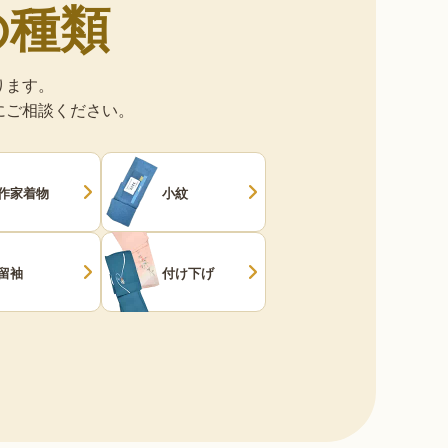
の種類
ります。
にご相談ください。
作家着物
小紋
留袖
付け下げ