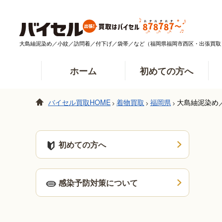
大島紬泥染め／小紋／訪問着／付下げ／袋帯／など（福岡県福岡市西区・出張買取
ホーム
初めての方へ
バイセル買取HOME
着物買取
福岡県
大島紬泥染め
>
>
>
初めての方へ
感染予防対策について