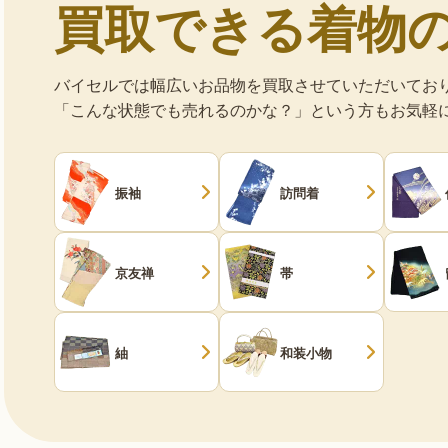
買取できる着物
バイセルでは幅広いお品物を買取させていただいてお
「こんな状態でも売れるのかな？」という方もお気軽
振袖
訪問着
京友禅
帯
紬
和装小物