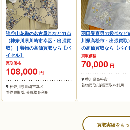
読谷山花織の名古屋帯など41点
羽田登喜男の袋帯など
（神奈川県川崎市幸区・出張買
川県高松市・出張買取
取）｜着物の高価買取なら【バ
の高価買取なら【バイ
イセル】
買取価格
70,000
買取価格
円
108,000
円
香川県高松市
着物買取
/
出張買取を利用
神奈川県川崎市幸区
着物買取
/
出張買取を利用
買取実績をもっ