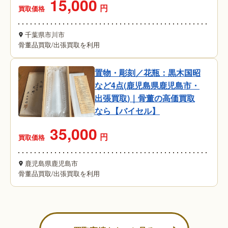
15,000
円
買取価格
千葉県市川市
骨董品買取
/
出張買取を利用
置物・彫刻／花瓶：黒木国昭
など4点(鹿児島県鹿児島市・
出張買取)｜骨董の高価買取
なら【バイセル】
35,000
円
買取価格
鹿児島県鹿児島市
骨董品買取
/
出張買取を利用