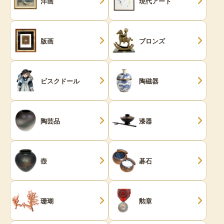
洋画
現代アート
版画
ブロンズ
ビスクドール
陶磁器
陶芸品
漆器
壺
碁石
珊瑚
勲章