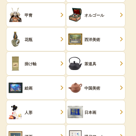
甲冑
オルゴール
花瓶
西洋美術
掛け軸
茶道具
絵画
中国美術
人形
日本画