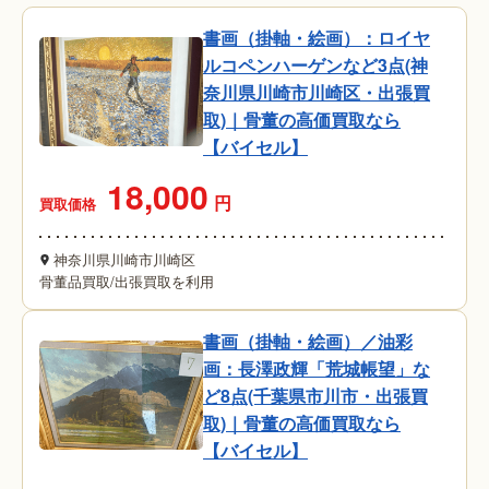
書画（掛軸・絵画）：ロイヤ
ルコペンハーゲンなど3点(神
奈川県川崎市川崎区・出張買
取)｜骨董の高価買取なら
【バイセル】
18,000
円
買取価格
神奈川県川崎市川崎区
骨董品買取
/
出張買取を利用
書画（掛軸・絵画）／油彩
画：長澤政輝「荒城帳望」な
ど8点(千葉県市川市・出張買
取)｜骨董の高価買取なら
【バイセル】