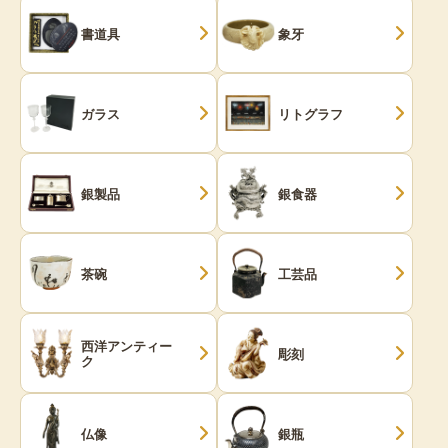
書道具
象牙
ガラス
リトグラフ
銀製品
銀食器
茶碗
工芸品
西洋アンティー
彫刻
ク
仏像
銀瓶