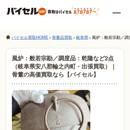
バイセル買取HOME
骨董品買取
岐阜県
風炉：般若宗勘／調
>
>
>
風炉：般若宗勘／調度品：乾隆など2点
（岐阜県安八郡輪之内町・出張買取）｜
骨董の高価買取なら【バイセル】