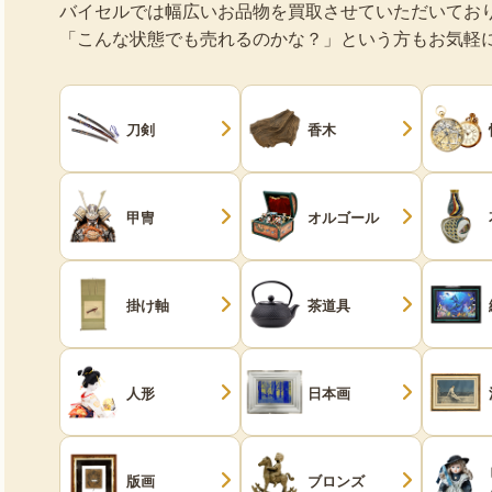
バイセルでは幅広いお品物を買取させていただいてお
「こんな状態でも売れるのかな？」という方もお気軽
刀剣
香木
甲冑
オルゴール
掛け軸
茶道具
人形
日本画
版画
ブロンズ