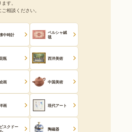
ります。
にご相談ください。
ペルシャ絨
懐中時計
毯
花瓶
西洋美術
絵画
中国美術
洋画
現代アート
ビスクドー
陶磁器
ル