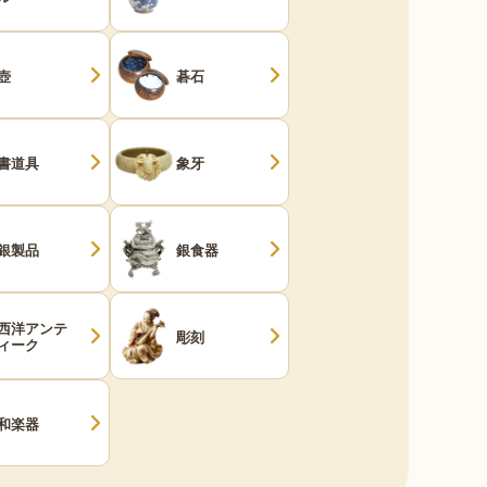
壺
碁石
書道具
象牙
銀製品
銀食器
西洋アンテ
彫刻
ィーク
和楽器