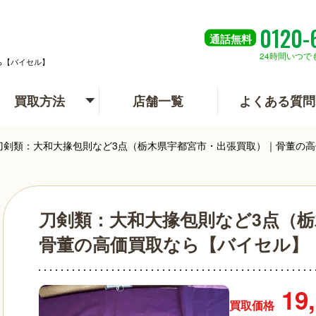
0120-
通話
無料
24時間いつで
ら【バイセル】
買取方法
店舗一覧
よくある質問
刀剣類：大和大掾包則など3点（栃木県宇都宮市・出張買取）｜骨董の
刀剣類：大和大掾包則など3点（
骨董の高価買取なら【バイセル】
19
買取価格