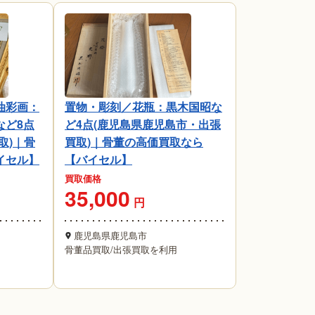
油彩画：
置物・彫刻／花瓶：黒木国昭な
など8点
ど4点(鹿児島県鹿児島市・出張
取)｜骨
買取)｜骨董の高価買取なら
イセル】
【バイセル】
買取価格
35,000
円
鹿児島県鹿児島市
骨董品買取
/
出張買取を利用