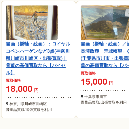
書画（掛軸・絵画）：ロイヤル
書画（掛軸・絵画）／
コペンハーゲンなど3点(神奈川
長澤政輝「荒城帳望」
県川崎市川崎区・出張買取)｜
(千葉県市川市・出張買
骨董の高価買取なら【バイセ
董の高価買取なら【バ
ル】
買取価格
15,000
買取価格
円
18,000
円
千葉県市川市
骨董品買取
/
出張買取を利用
神奈川県川崎市川崎区
骨董品買取
/
出張買取を利用