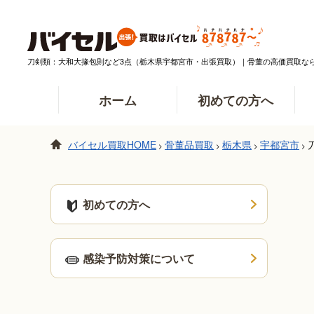
刀剣類：大和大掾包則など3点（栃木県宇都宮市・出張買取）｜骨董の高価買取な
ホーム
初めての方へ
バイセル買取HOME
骨董品買取
栃木県
宇都宮市
>
>
>
>
初めての方へ
感染予防対策について