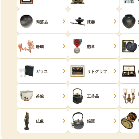
陶芸品
漆器
珊瑚
勲章
ガラス
リトグラフ
茶碗
工芸品
仏像
銀瓶