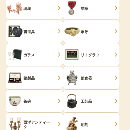
珊瑚
勲章
書道具
象牙
ガラス
リトグラフ
銀製品
銀食器
茶碗
工芸品
西洋アンティー
彫刻
ク