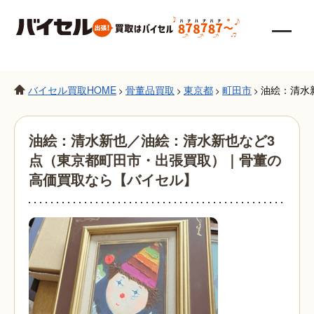
バイセル買取HOME
骨董品買取
東京都
町田市
油絵：清水
>
>
>
>
油絵：清水新也／油絵：清水新也など3
点（東京都町田市・出張買取）｜骨董の
高価買取なら【バイセル】