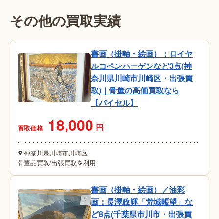
その他の買取実績
書画（掛軸・絵画）：ロイヤ
ルコペンハーゲンなど3点(神
奈川県川崎市川崎区・出張買
取)｜骨董の高価買取なら
【バイセル】
18,000
円
買取価格
神奈川県川崎市川崎区
骨董品買取
/
出張買取を利用
書画（掛軸・絵画）／油彩
画：長澤政輝「荒城帳望」な
ど8点(千葉県市川市・出張買