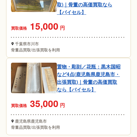
取)｜骨董の高価買取なら
【バイセル】
15,000
円
買取価格
千葉県市川市
骨董品買取
/
出張買取を利用
置物・彫刻／花瓶：黒木国昭
など4点(鹿児島県鹿児島市・
出張買取)｜骨董の高価買取
なら【バイセル】
35,000
円
買取価格
鹿児島県鹿児島市
骨董品買取
/
出張買取を利用