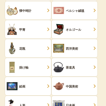
懐中時計
ペルシャ絨毯
甲冑
オルゴール
花瓶
西洋美術
掛け軸
茶道具
絵画
中国美術
人形
日本画