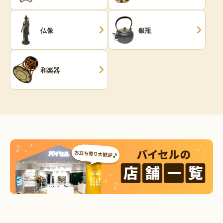
仏像
銀瓶
和楽器