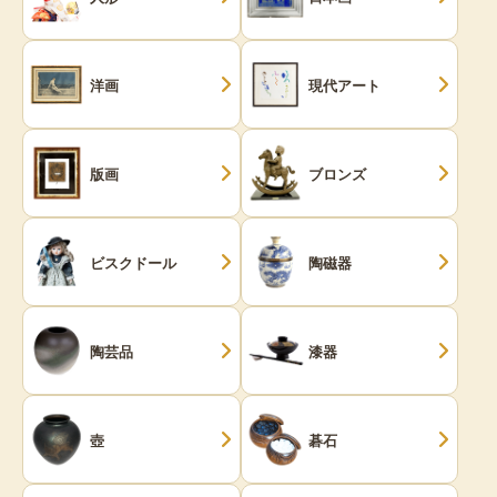
洋画
現代アート
版画
ブロンズ
ビスクドール
陶磁器
陶芸品
漆器
壺
碁石