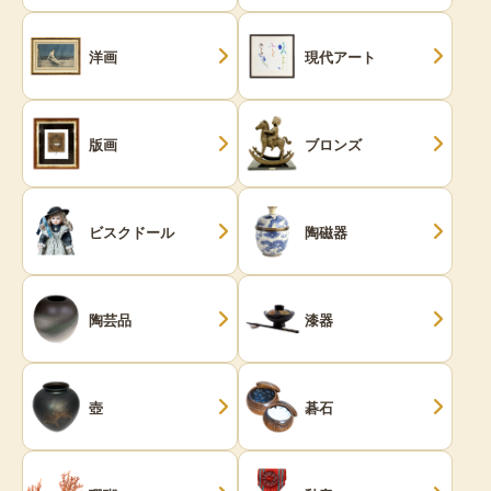
洋画
現代アート
版画
ブロンズ
ビスクドール
陶磁器
陶芸品
漆器
壺
碁石