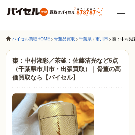
バイセル買取HOME
骨董品買取
千葉県
市川市
棗：中村湖
>
>
>
>
棗：中村湖彩／茶釜：佐藤清光など5点
（千葉県市川市・出張買取）｜骨董の高
価買取なら【バイセル】