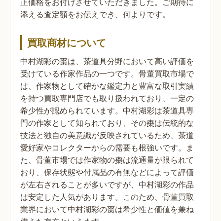
正価格をお付けさせていただきました。ご期待に
添える査定額をお伝えでき、何よりです。
買取商材について
中村湖彩の棗は、茶道具分野において高い評価を
受けている作家作品の一つです。骨董買取市場で
は、作家物として確かな鑑定力と豊富な取引実績
を持つ買取専門店でも取り扱われており、一定の
希少性が認められています。中村湖彩は茶道具専
門の作家として知られており、その棗は伝統的な
技法と独自の美意識が反映されているため、茶道
愛好家やコレクターからの需要も根強いです。ま
た、骨董市場では作家物の棗は流通量が限られて
おり、保存状態や付属品の有無などによって評価
が左右されることが多いですが、中村湖彩の作品
は安定した人気があります。このため、骨董買取
業界において中村湖彩の棗は希少性と価値を兼ね