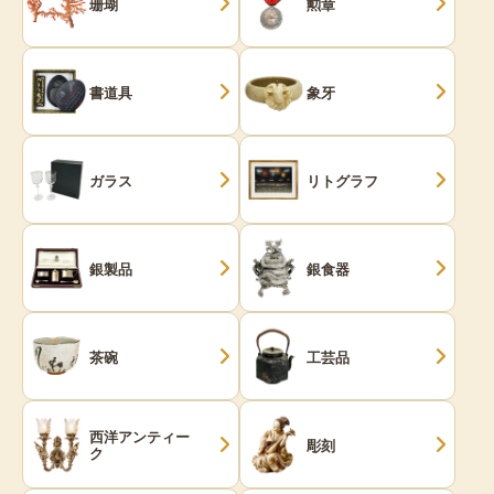
珊瑚
勲章
書道具
象牙
ガラス
リトグラフ
銀製品
銀食器
茶碗
工芸品
西洋アンティー
彫刻
ク