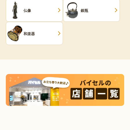
仏像
銀瓶
和楽器