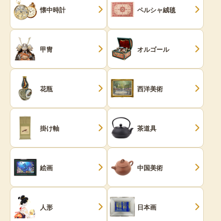
懐中時計
ペルシャ絨毯
甲冑
オルゴール
花瓶
西洋美術
掛け軸
茶道具
絵画
中国美術
人形
日本画