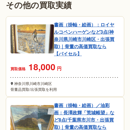
その他の買取実績
書画（掛軸・絵画）：ロイヤ
ルコペンハーゲンなど3点(神
奈川県川崎市川崎区・出張買
取)｜骨董の高価買取なら
【バイセル】
18,000
円
買取価格
神奈川県川崎市川崎区
骨董品買取
/
出張買取を利用
書画（掛軸・絵画）／油彩
画：長澤政輝「荒城帳望」な
ど8点(千葉県市川市・出張買
取)｜骨董の高価買取なら