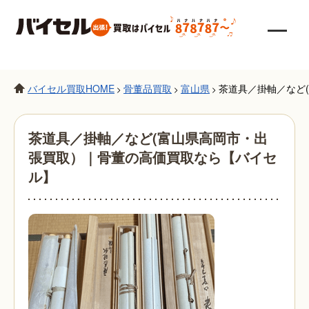
バイセル買取HOME
骨董品買取
富山県
茶道具／掛軸／など
>
>
>
茶道具／掛軸／など(富山県高岡市・出
張買取）｜骨董の高価買取なら【バイセ
ル】