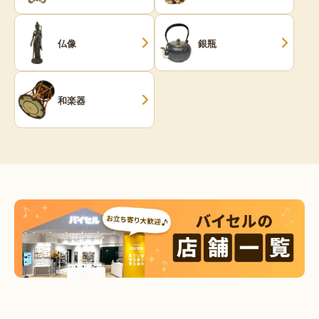
仏像
銀瓶
和楽器