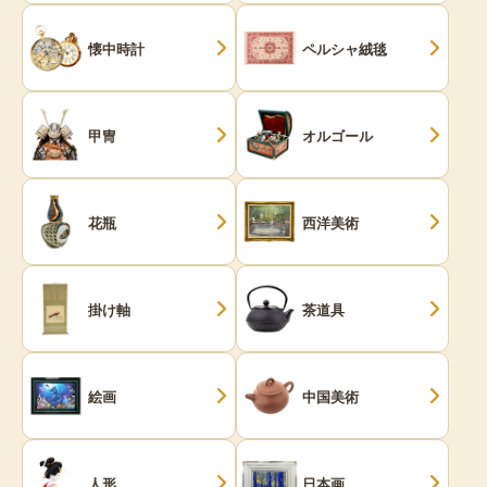
懐中時計
ペルシャ絨毯
甲冑
オルゴール
花瓶
西洋美術
掛け軸
茶道具
絵画
中国美術
人形
日本画