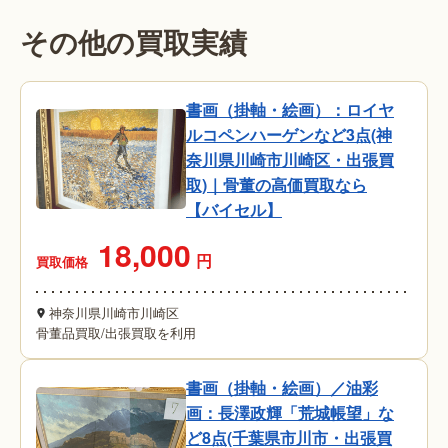
その他の買取実績
書画（掛軸・絵画）：ロイヤ
ルコペンハーゲンなど3点(神
奈川県川崎市川崎区・出張買
取)｜骨董の高価買取なら
【バイセル】
18,000
円
買取価格
神奈川県川崎市川崎区
骨董品買取
/
出張買取を利用
書画（掛軸・絵画）／油彩
画：長澤政輝「荒城帳望」な
ど8点(千葉県市川市・出張買