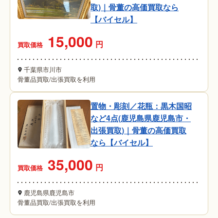
取)｜骨董の高価買取なら
【バイセル】
15,000
円
買取価格
千葉県市川市
骨董品買取
/
出張買取を利用
置物・彫刻／花瓶：黒木国昭
など4点(鹿児島県鹿児島市・
出張買取)｜骨董の高価買取
なら【バイセル】
35,000
円
買取価格
鹿児島県鹿児島市
骨董品買取
/
出張買取を利用