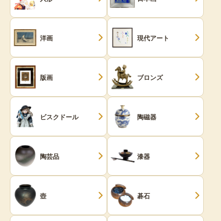
洋画
現代アート
版画
ブロンズ
ビスクドール
陶磁器
陶芸品
漆器
壺
碁石