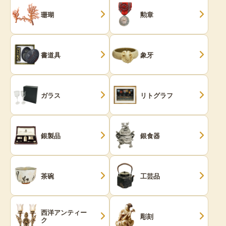
珊瑚
勲章
書道具
象牙
ガラス
リトグラフ
銀製品
銀食器
茶碗
工芸品
西洋アンティー
彫刻
ク