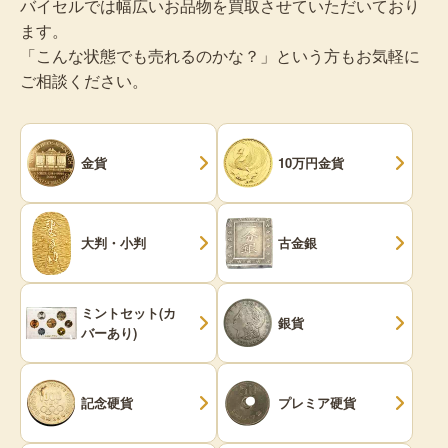
バイセルでは幅広いお品物を買取させていただいており
ます。
「こんな状態でも売れるのかな？」という方もお気軽に
ご相談ください。
金貨
10万円金貨
大判・小判
古金銀
ミントセット(カ
銀貨
バーあり)
記念硬貨
プレミア硬貨