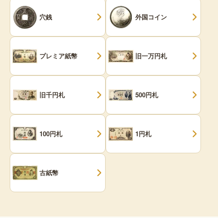
穴銭
外国コイン
プレミア紙幣
旧一万円札
旧千円札
500円札
100円札
1円札
古紙幣