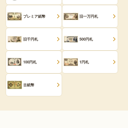
プレミア紙幣
旧一万円札
旧千円札
500円札
100円札
1円札
古紙幣