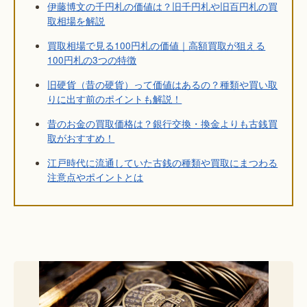
伊藤博文の千円札の価値は？旧千円札や旧百円札の買
取相場を解説
買取相場で見る100円札の価値｜高額買取が狙える
100円札の3つの特徴
旧硬貨（昔の硬貨）って価値はあるの？種類や買い取
りに出す前のポイントも解説！
昔のお金の買取価格は？銀行交換・換金よりも古銭買
取がおすすめ！
江戸時代に流通していた古銭の種類や買取にまつわる
注意点やポイントとは