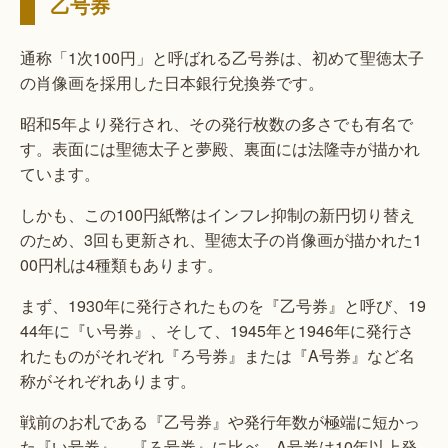
乙号券
通称「1次100円」と呼ばれる乙号券は、初めて聖徳太子
の肖像画を採用した日本銀行兌換券です。
昭和5年より発行され、その発行枚数の多さでも有名で
す。表面には聖徳太子と夢殿、裏面には法隆寺が描かれ
ています。
しかも、この100円紙幣はインフレ抑制の新円切り替え
のため、3回も更新され、聖徳太子の肖像画が描かれた1
00円札は4種類もあります。
まず、1930年に発行されたものを『乙号券』と呼び、19
44年に『い号券』、そして、1945年と1946年に発行さ
れたものがそれぞれ『ろ号券』または『A号券』など名
称がそれぞれあります。
戦前のお札である『乙号券』や発行年数が極端に短かっ
た『い号券』、『ろ号券』に比べ、A号券は10年以上発