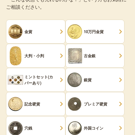
ご相談ください。
金貨
10万円金貨
大判・小判
古金銀
ミントセット(カ
銀貨
バーあり)
記念硬貨
プレミア硬貨
穴銭
外国コイン