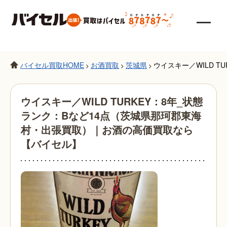
バイセル買取HOME
お酒買取
茨城県
ウイスキー／WILD 
>
>
>
ウイスキー／WILD TURKEY：8年_状態
ランク：Bなど14点（茨城県那珂郡東海
村・出張買取）｜お酒の高価買取なら
【バイセル】