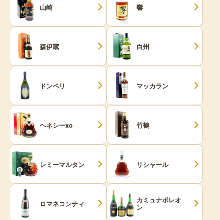
山崎
響
森伊蔵
白州
ドンペリ
マッカラン
ヘネシーxo
竹鶴
レミーマルタン
リシャール
カミュナポレオ
ロマネコンティ
ン