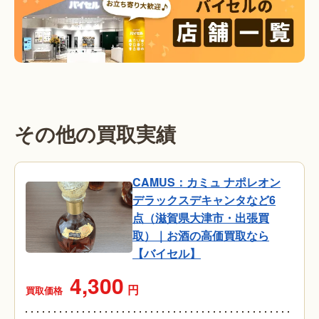
その他の買取実績
CAMUS：カミュ ナポレオン
デラックスデキャンタなど6
点（滋賀県大津市・出張買
取）｜お酒の高価買取なら
【バイセル】
4,300
円
買取価格