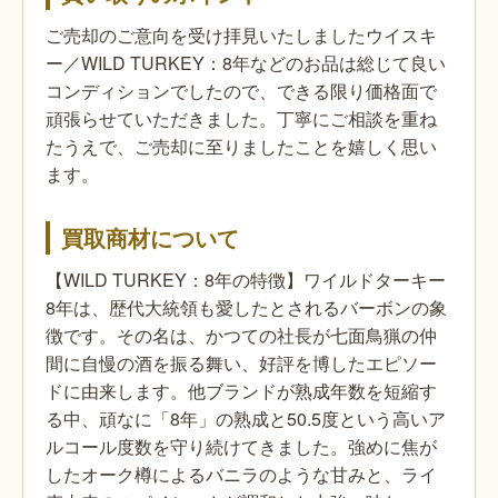
ご売却のご意向を受け拝見いたしましたウイスキ
ー／WILD TURKEY：8年などのお品は総じて良い
コンディションでしたので、できる限り価格面で
頑張らせていただきました。丁寧にご相談を重ね
たうえで、ご売却に至りましたことを嬉しく思い
ます。
買取商材について
【WILD TURKEY：8年の特徴】ワイルドターキー
8年は、歴代大統領も愛したとされるバーボンの象
徴です。その名は、かつての社長が七面鳥猟の仲
間に自慢の酒を振る舞い、好評を博したエピソー
ドに由来します。他ブランドが熟成年数を短縮す
る中、頑なに「8年」の熟成と50.5度という高いア
ルコール度数を守り続けてきました。強めに焦が
したオーク樽によるバニラのような甘みと、ライ