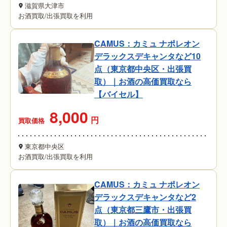
滋賀県大津市
お酒買取
/
出張買取を利用
CAMUS：カミュ ナポレオン
デラックスデキャンタなど10
点（東京都中央区・出張買
取）｜お酒の高価買取なら
【バイセル】
8,000
円
買取価格
東京都中央区
お酒買取
/
出張買取を利用
CAMUS：カミュ ナポレオン
デラックスデキャンタなど2
点（東京都三鷹市・出張買
取）｜お酒の高価買取なら