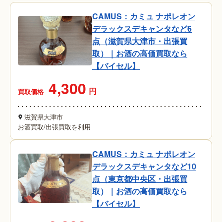
CAMUS：カミュ ナポレオン
デラックスデキャンタなど6
点（滋賀県大津市・出張買
取）｜お酒の高価買取なら
【バイセル】
4,300
円
買取価格
滋賀県大津市
お酒買取
/
出張買取を利用
CAMUS：カミュ ナポレオン
デラックスデキャンタなど10
点（東京都中央区・出張買
取）｜お酒の高価買取なら
【バイセル】