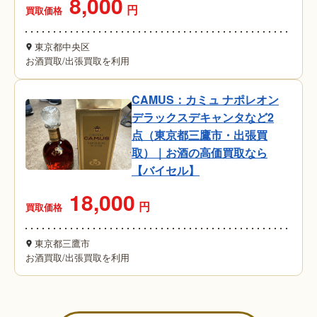
8,000
円
買取価格
東京都中央区
お酒買取
/
出張買取を利用
CAMUS：カミュ ナポレオン
デラックスデキャンタなど2
点（東京都三鷹市・出張買
取）｜お酒の高価買取なら
【バイセル】
18,000
円
買取価格
東京都三鷹市
お酒買取
/
出張買取を利用