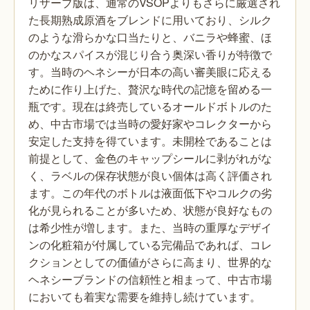
リザーブ版は、通常のVSOPよりもさらに厳選され
た長期熟成原酒をブレンドに用いており、シルク
のような滑らかな口当たりと、バニラや蜂蜜、ほ
のかなスパイスが混じり合う奥深い香りが特徴で
す。当時のヘネシーが日本の高い審美眼に応える
ために作り上げた、贅沢な時代の記憶を留める一
瓶です。現在は終売しているオールドボトルのた
め、中古市場では当時の愛好家やコレクターから
安定した支持を得ています。未開栓であることは
前提として、金色のキャップシールに剥がれがな
く、ラベルの保存状態が良い個体は高く評価され
ます。この年代のボトルは液面低下やコルクの劣
化が見られることが多いため、状態が良好なもの
は希少性が増します。また、当時の重厚なデザイ
ンの化粧箱が付属している完備品であれば、コレ
クションとしての価値がさらに高まり、世界的な
ヘネシーブランドの信頼性と相まって、中古市場
においても着実な需要を維持し続けています。