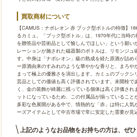
買取商材について
【CAMUS：ナポレオン 赤 ブック型ボトルの特徴】1
るカミュ。「ブック型ボトル」は、1970年代に当時
を贈答品や芸術品として愉しんでほしい」という願いか
レーションが施された磁器製のボトルは、リモンジュ
す。中身は「ナポレオン」級の熟成を経た原酒が詰め
ー原酒由来のすみれのような華やかな香りと、まろや
まって極上の優雅さを演出します。カミュのブックシ
芸品としての価値も高く評価されています。未開栓で
く、金の装飾が綺麗に残っている個体は高く評価され
ットになっているため、この付属品が揃っていること
多彩な色展開がある中で、情熱的な「赤」は特に人気
ーズアイテムとして中古市場で常に安定した需要が見
上記のようなお品物をお持ちの方は、
ぜひ