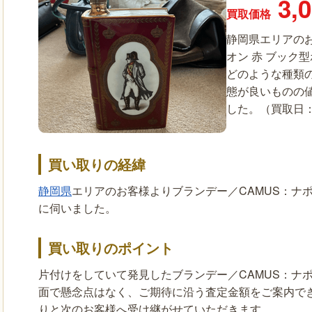
3,
買取価格
静岡県エリアのお
オン 赤 ブック
どのような種類
態が良いものの
した。（買取日：20
買い取りの経緯
静岡県
エリアのお客様よりブランデー／CAMUS：ナポ
に伺いました。
買い取りのポイント
片付けをしていて発見したブランデー／CAMUS：ナポ
面で懸念点はなく、ご期待に沿う査定金額をご案内で
りと次のお客様へ受け継がせていただきます。