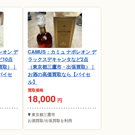
レオン デ
CAMUS：カミュ ナポレオン デ
10点
ラックスデキャンタなど2点
買取）｜
（東京都三鷹市・出張買取）｜
バイセ
お酒の高価買取なら【バイセ
ル】
買取価格
18,000
円
東京都三鷹市
お酒買取
/
出張買取を利用