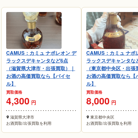
CAMUS：カミュ ナポレオン デ
CAMUS：カミュ ナポ
ラックスデキャンタなど6点
ラックスデキャンタなど
（滋賀県大津市・出張買取）｜
（東京都中央区・出張
お酒の高価買取なら【バイセ
お酒の高価買取なら【
ル】
ル】
買取価格
買取価格
4,300
8,000
円
円
滋賀県大津市
東京都中央区
お酒買取
/
出張買取を利用
お酒買取
/
出張買取を利用