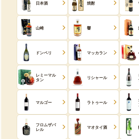
日本酒
焼酎
山崎
響
ドンペリ
マッカラン
レミーマル
リシャール
タン
マルゴー
ラトゥール
フロムザバ
マオタイ酒
レル