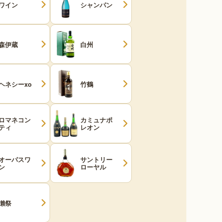
ワイン
シャンパン
森伊蔵
白州
ヘネシーxo
竹鶴
ロマネコン
カミュナポ
ティ
レオン
オーパスワ
サントリー
ン
ローヤル
獺祭