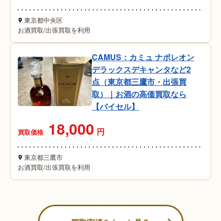
東京都中央区
お酒買取
/
出張買取を利用
CAMUS：カミュ ナポレオン
デラックスデキャンタなど2
点（東京都三鷹市・出張買
取）｜お酒の高価買取なら
【バイセル】
18,000
円
買取価格
東京都三鷹市
お酒買取
/
出張買取を利用