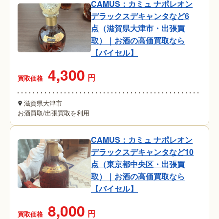
CAMUS：カミュ ナポレオン
デラックスデキャンタなど6
点（滋賀県大津市・出張買
取）｜お酒の高価買取なら
【バイセル】
4,300
円
買取価格
滋賀県大津市
お酒買取
/
出張買取を利用
CAMUS：カミュ ナポレオン
デラックスデキャンタなど10
点（東京都中央区・出張買
取）｜お酒の高価買取なら
【バイセル】
8,000
円
買取価格