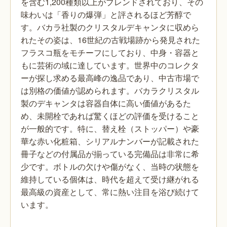
を含む1,200種類以上がブレンドされており、その
味わいは「香りの爆弾」と評されるほど芳醇で
す。バカラ社製のクリスタルデキャンタに収めら
れたその姿は、16世紀の古戦場跡から発見された
フラスコ瓶をモチーフにしており、中身・容器と
もに芸術の域に達しています。世界中のコレクタ
ーが探し求める最高峰の逸品であり、中古市場で
は別格の価値が認められます。バカラクリスタル
製のデキャンタは容器自体に高い価値があるた
め、未開栓であれば驚くほどの評価を受けること
が一般的です。特に、替え栓（ストッパー）や豪
華な赤い化粧箱、シリアルナンバーが記載された
冊子などの付属品が揃っている完備品は非常に希
少です。ボトルの欠けや傷がなく、当時の状態を
維持している個体は、時代を超えて受け継がれる
最高級の資産として、常に熱い注目を浴び続けて
います。