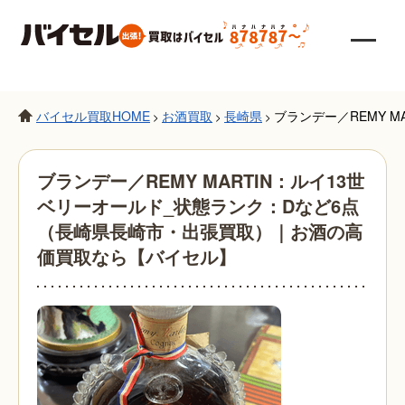
バイセル買取HOME
お酒買取
長崎県
ブランデー／REMY 
>
>
>
ブランデー／REMY MARTIN：ルイ13世
ベリーオールド_状態ランク：Dなど6点
（長崎県長崎市・出張買取）｜お酒の高
価買取なら【バイセル】