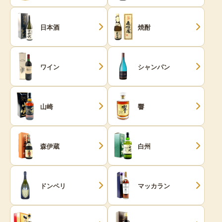
日本酒
焼酎
ワイン
シャンパン
山崎
響
森伊蔵
白州
ドンペリ
マッカラン