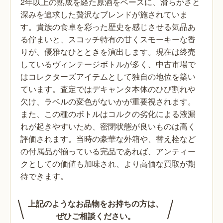
2年以上の熟成を経た原酒をベースに、滑らかさと
深みを追求した贅沢なブレンドが施されていま
す。貴族の食卓を彩った歴史を感じさせる気品あ
る佇まいと、スコッチ特有の甘くスモーキーな香
りが、優雅なひとときを演出します。現在は終売
しているヴィンテージボトルが多く、中古市場で
はコレクターズアイテムとして独自の地位を築い
ています。査定ではデキャンタ本体のひび割れや
欠け、ラベルの変色がないかが重要視されます。
また、この種のボトルはコルクの劣化による液漏
れが起きやすいため、密閉状態が良いものは高く
評価されます。当時の豪華な外箱や、替え栓など
の付属品が揃っている完品であれば、アンティー
クとしての価値も加味され、より高価な買取が期
待できます。
上記のようなお品物をお持ちの方は、
ぜひご相談ください。