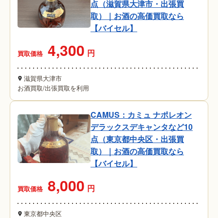
点（滋賀県大津市・出張買
取）｜お酒の高価買取なら
【バイセル】
4,300
円
買取価格
滋賀県大津市
お酒買取
/
出張買取を利用
CAMUS：カミュ ナポレオン
デラックスデキャンタなど10
点（東京都中央区・出張買
取）｜お酒の高価買取なら
【バイセル】
8,000
円
買取価格
東京都中央区