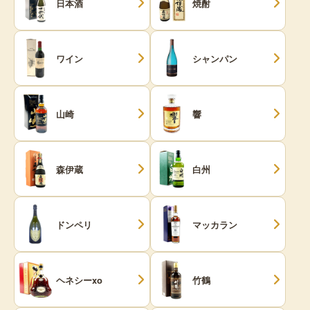
日本酒
焼酎
ワイン
シャンパン
山崎
響
森伊蔵
白州
ドンペリ
マッカラン
ヘネシーxo
竹鶴