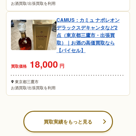
お酒買取
/
出張買取を利用
CAMUS：カミュ ナポレオン
デラックスデキャンタなど2
点（東京都三鷹市・出張買
取）｜お酒の高価買取なら
【バイセル】
18,000
円
買取価格
東京都三鷹市
お酒買取
/
出張買取を利用
買取実績をもっと見る