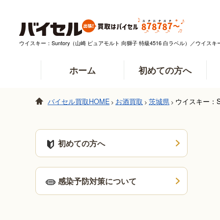
ウイスキー：Suntory（山崎 ピュアモルト 向獅子 特級4516 白ラベル）／ウイ
ホーム
初めての方へ
バイセル買取HOME
お酒買取
茨城県
ウイスキー：S
>
>
>
初めての方へ
感染予防対策について