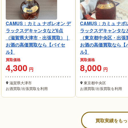
CAMUS：カミュ ナポレオン デ
CAMUS：カミュ ナポ
ラックスデキャンタなど6点
ラックスデキャンタなど
（滋賀県大津市・出張買取）｜
（東京都中央区・出張
お酒の高価買取なら【バイセ
お酒の高価買取なら【
ル】
ル】
買取価格
買取価格
4,300
8,000
円
円
滋賀県大津市
東京都中央区
お酒買取
/
出張買取を利用
お酒買取
/
出張買取を利用
買取実績をもっ