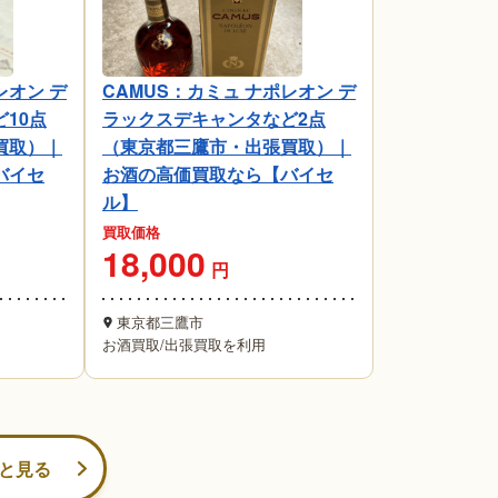
レオン デ
CAMUS：カミュ ナポレオン デ
10点
ラックスデキャンタなど2点
買取）｜
（東京都三鷹市・出張買取）｜
バイセ
お酒の高価買取なら【バイセ
ル】
買取価格
18,000
円
東京都三鷹市
お酒買取
/
出張買取を利用
と見る