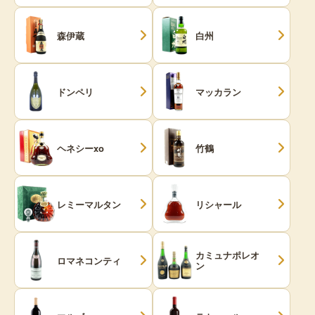
森伊蔵
白州
ドンペリ
マッカラン
ヘネシーxo
竹鶴
レミーマルタン
リシャール
カミュナポレオ
ロマネコンティ
ン