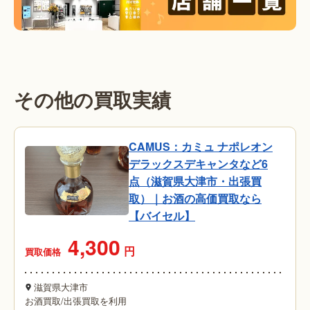
その他の買取実績
CAMUS：カミュ ナポレオン
デラックスデキャンタなど6
点（滋賀県大津市・出張買
取）｜お酒の高価買取なら
【バイセル】
4,300
円
買取価格
滋賀県大津市
お酒買取
/
出張買取を利用