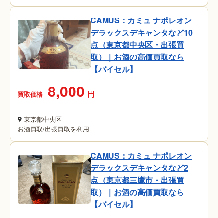
CAMUS：カミュ ナポレオン
デラックスデキャンタなど10
点（東京都中央区・出張買
取）｜お酒の高価買取なら
【バイセル】
8,000
円
買取価格
東京都中央区
お酒買取
/
出張買取を利用
CAMUS：カミュ ナポレオン
デラックスデキャンタなど2
点（東京都三鷹市・出張買
取）｜お酒の高価買取なら
【バイセル】