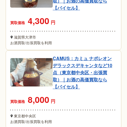
取）｜お酒の高価買取なら
【バイセル】
4,300
円
買取価格
滋賀県大津市
お酒買取
/
出張買取を利用
CAMUS：カミュ ナポレオン
デラックスデキャンタなど10
点（東京都中央区・出張買
取）｜お酒の高価買取なら
【バイセル】
8,000
円
買取価格
東京都中央区
お酒買取
/
出張買取を利用