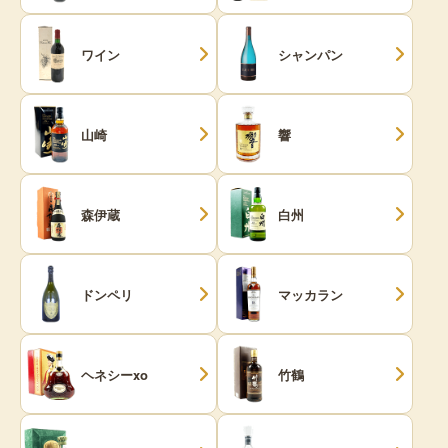
ワイン
シャンパン
山崎
響
森伊蔵
白州
ドンペリ
マッカラン
ヘネシーxo
竹鶴