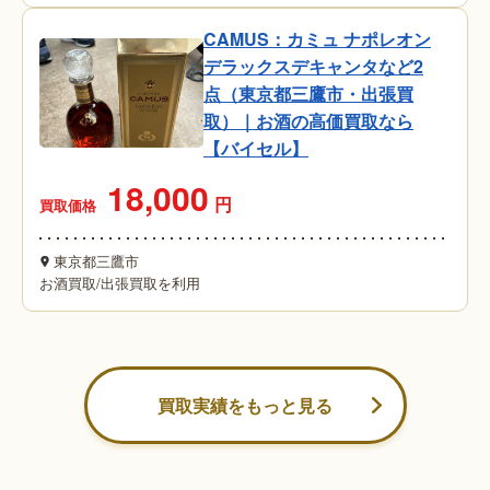
CAMUS：カミュ ナポレオン
デラックスデキャンタなど2
点（東京都三鷹市・出張買
取）｜お酒の高価買取なら
【バイセル】
18,000
円
買取価格
東京都三鷹市
お酒買取
/
出張買取を利用
買取実績をもっと見る