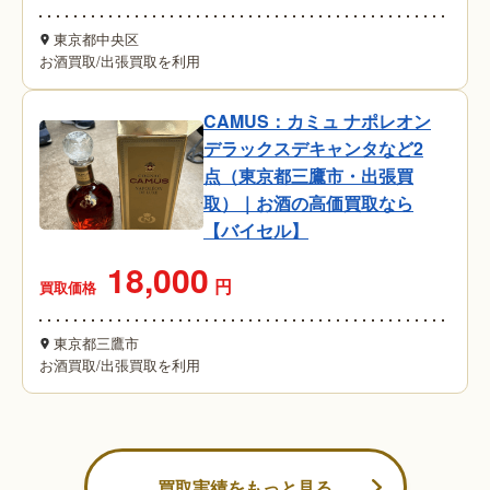
東京都中央区
お酒買取
/
出張買取を利用
CAMUS：カミュ ナポレオン
デラックスデキャンタなど2
点（東京都三鷹市・出張買
取）｜お酒の高価買取なら
【バイセル】
18,000
円
買取価格
東京都三鷹市
お酒買取
/
出張買取を利用
買取実績をもっと見る