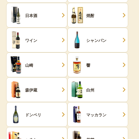
日本酒
焼酎
ワイン
シャンパン
山崎
響
森伊蔵
白州
ドンペリ
マッカラン