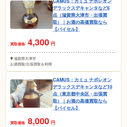
CAMUS：カミュ ナポレオン
デラックスデキャンタなど6
点（滋賀県大津市・出張買
取）｜お酒の高価買取なら
【バイセル】
4,300
円
買取価格
滋賀県大津市
お酒買取
/
出張買取を利用
CAMUS：カミュ ナポレオン
デラックスデキャンタなど10
点（東京都中央区・出張買
取）｜お酒の高価買取なら
【バイセル】
8,000
円
買取価格