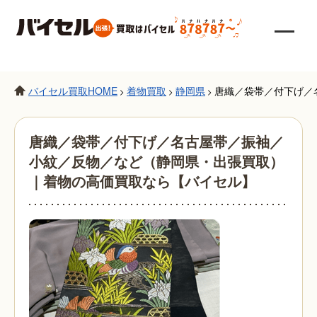
バイセル買取HOME
着物買取
静岡県
唐織／袋帯／付下げ／
>
>
>
唐織／袋帯／付下げ／名古屋帯／振袖／
小紋／反物／など（静岡県・出張買取）
｜着物の高価買取なら【バイセル】