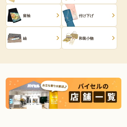
留袖
付け下げ
紬
和装小物