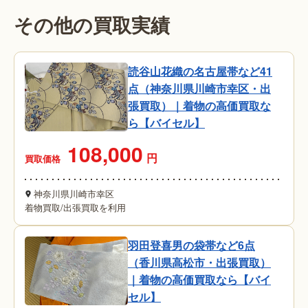
その他の買取実績
読谷山花織の名古屋帯など41
点（神奈川県川崎市幸区・出
張買取）｜着物の高価買取な
ら【バイセル】
108,000
円
買取価格
神奈川県川崎市幸区
着物買取
/
出張買取を利用
羽田登喜男の袋帯など6点
（香川県高松市・出張買取）
｜着物の高価買取なら【バイ
セル】