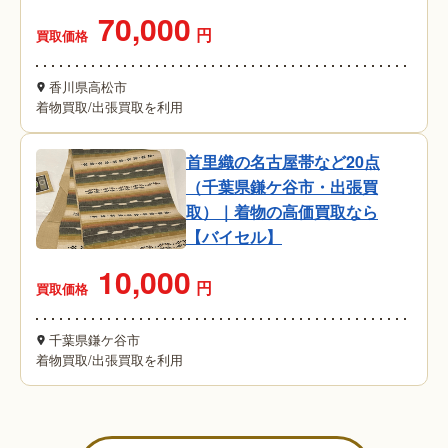
70,000
円
買取価格
香川県高松市
着物買取
/
出張買取を利用
首里織の名古屋帯など20点
（千葉県鎌ケ谷市・出張買
取）｜着物の高価買取なら
【バイセル】
10,000
円
買取価格
千葉県鎌ケ谷市
着物買取
/
出張買取を利用