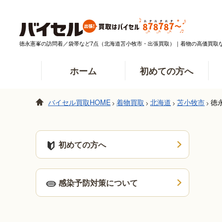
徳永憲峯の訪問着／袋帯など7点（北海道苫小牧市・出張買取）｜着物の高価買取
ホーム
初めての方へ
バイセル買取HOME
着物買取
北海道
苫小牧市
徳
>
>
>
>
初めての方へ
感染予防対策について