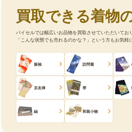
買取できる着物
バイセルでは幅広いお品物を買取させていただいてお
「こんな状態でも売れるのかな？」という方もお気軽
振袖
訪問着
京友禅
帯
紬
和装小物