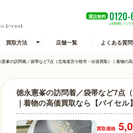
0120-
通話
無料
24時間いつで
なら【バイセル】
買取方法
店舗一覧
よくある質問
永憲峯の訪問着／袋帯など7点（北海道苫小牧市・出張買取）｜着物の
徳永憲峯の訪問着／袋帯など7点
｜着物の高価買取なら【バイセル
5,
買取価格