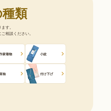
の種類
ります。
にご相談ください。
作家着物
小紋
留袖
付け下げ