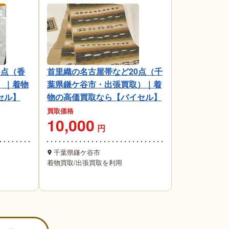
6点（香
首里織の名古屋帯など20点（千
）｜着物
葉県鎌ケ谷市・出張買取）｜着
セル】
物の高価買取なら【バイセル】
買取価格
10,000
円
千葉県鎌ケ谷市
着物買取
/
出張買取を利用