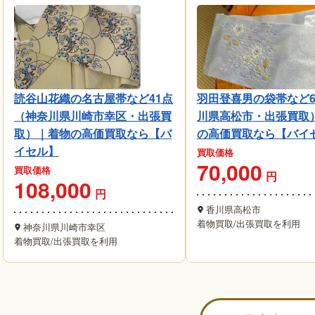
読谷山花織の名古屋帯など41点
羽田登喜男の袋帯など
（神奈川県川崎市幸区・出張買
川県高松市・出張買取
取）｜着物の高価買取なら【バ
の高価買取なら【バイ
イセル】
買取価格
70,000
買取価格
円
108,000
円
香川県高松市
着物買取
/
出張買取を利用
神奈川県川崎市幸区
着物買取
/
出張買取を利用