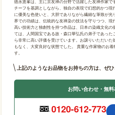
徳永憲峯は、主に京友禅の分野で活躍した友禅作家で
チーフを基調としながら、独自の表現で幻想的かつ現
に優美な色使いと、大胆でありながら繊細な筆致が光
界での功績は、伝統的な友禅染の技法を守りつつ、現
高い技術力と独創性を持つ作品は、日本の染織文化の
ては、人間国宝である故・森口華弘氏の弟子であった
ら非常に高い評価を受けています。お譲りいただいた
もなく、大変良好な状態でした。 貴重な作家物のお
す。
上記のようなお品物をお持ちの方は、
ぜひ
お問い合わせ・無料
0120-612-773