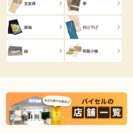
京友禅
帯
留袖
付け下げ
紬
和装小物