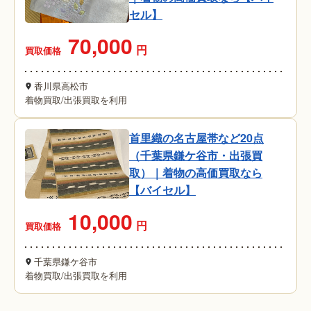
セル】
70,000
円
買取価格
香川県高松市
着物買取
/
出張買取を利用
首里織の名古屋帯など20点
（千葉県鎌ケ谷市・出張買
取）｜着物の高価買取なら
【バイセル】
10,000
円
買取価格
千葉県鎌ケ谷市
着物買取
/
出張買取を利用