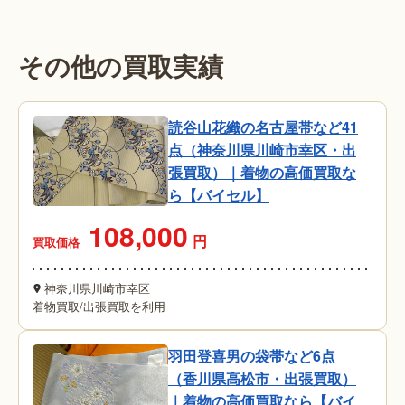
その他の買取実績
読谷山花織の名古屋帯など41
点（神奈川県川崎市幸区・出
張買取）｜着物の高価買取な
ら【バイセル】
108,000
円
買取価格
神奈川県川崎市幸区
着物買取
/
出張買取を利用
羽田登喜男の袋帯など6点
（香川県高松市・出張買取）
｜着物の高価買取なら【バイ