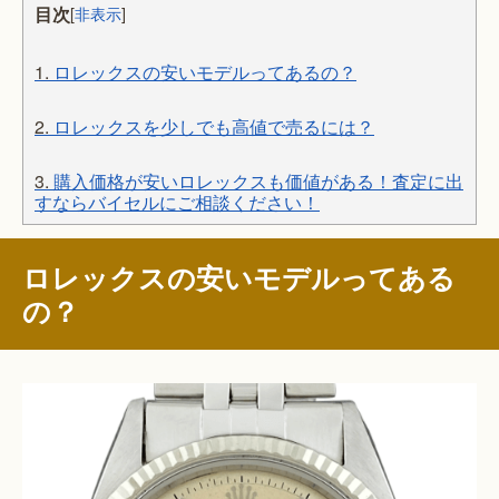
目次
[
非表示
]
1.
ロレックスの安いモデルってあるの？
2.
ロレックスを少しでも高値で売るには？
3.
購入価格が安いロレックスも価値がある！査定に出
すならバイセルにご相談ください！
ロレックスの安いモデルってある
の？