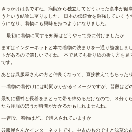
きっかけは食ですね。病院から独立してどういった食事が健
うという結論に至りました。 日本の伝統食を勉強していくう
うになり、着物にも興味を持つようになりました。
−−最初に着物に関する知識はどうやって身に付けましたか
まずはインターネットと本で着物の決まりを一通り勉強しま
トがあるので嬉しいですね。 本で見ても折り紙の折り方を見
です。
あとは呉服屋さんの方と仲良くなって、直接教えてもらった
−−着物の着付けには時間がかかるイメージですが、普段はど
最初に襦袢と長着をまとって帯を締めるだけなので、３分く
たら洋服のほうが時間がかかるかもしれませんね。
−−普段、着物はどこで購入されていますか
呉服屋さんかインターネットです。中古のものですと浅草の