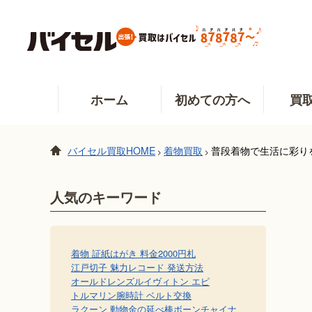
ホーム
初めての方へ
買
バイセル買取HOME
着物買取
普段着物で生活に彩り
>
>
人気のキーワード
着物 証紙
はがき 料金
2000円札
江戸切子 魅力
レコード 発送方法
オールドレンズ
ルイヴィトン エピ
トルマリン
腕時計 ベルト交換
ラクーン 動物
金の延べ棒
ボーンチャイナ