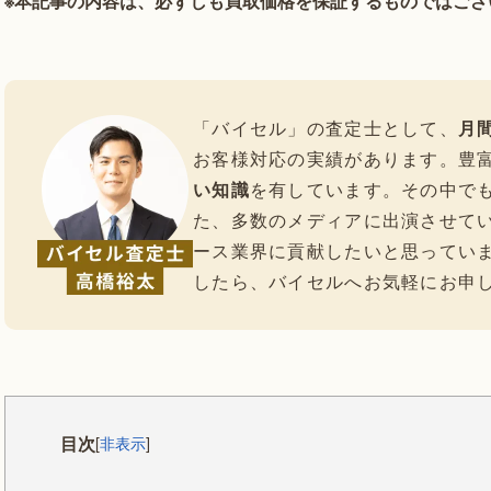
※本記事の内容は、必ずしも買取価格を保証するものではござ
「バイセル」の査定士として、
月間
お客様対応の実績があります。豊
い知識
を有しています。その中で
た、多数のメディアに出演させて
ース業界に貢献したいと思ってい
したら、バイセルへお気軽にお申
目次
[
非表示
]