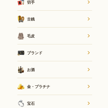
切手
古銭
毛皮
ブランド
お酒
金・プラチナ
宝石