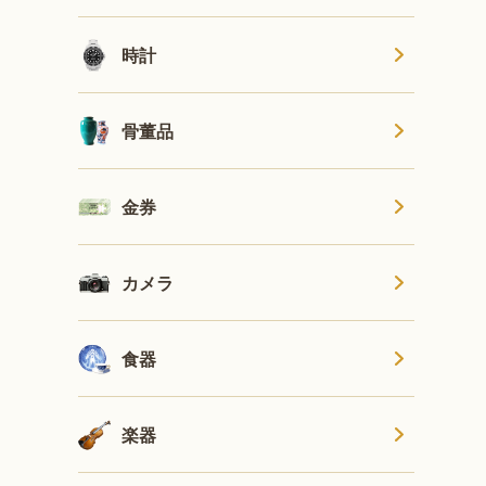
時計
骨董品
金券
カメラ
食器
楽器