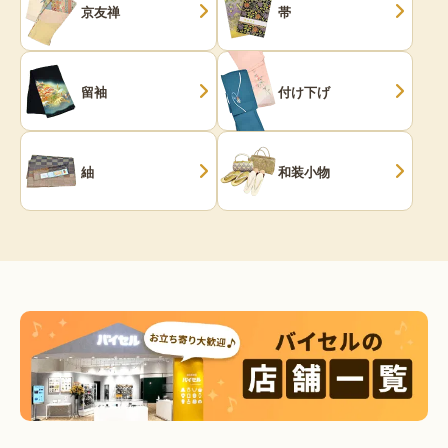
京友禅
帯
留袖
付け下げ
紬
和装小物