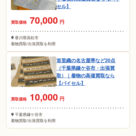
セル】
70,000
円
買取価格
香川県高松市
着物買取
/
出張買取を利用
首里織の名古屋帯など20点
（千葉県鎌ケ谷市・出張買
取）｜着物の高価買取なら
【バイセル】
10,000
円
買取価格
千葉県鎌ケ谷市
着物買取
/
出張買取を利用