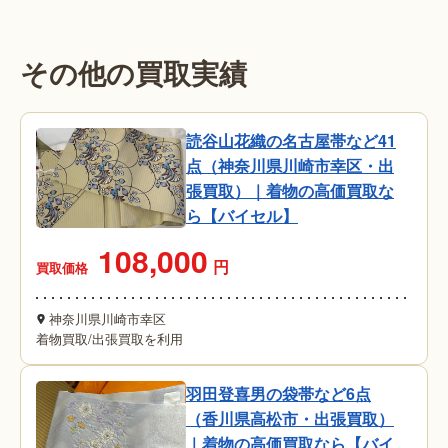
その他の買取実績
読谷山花織の名古屋帯など41
点（神奈川県川崎市幸区・出
張買取）｜着物の高価買取な
ら【バイセル】
108,000
円
買取価格
神奈川県川崎市幸区
着物買取
/
出張買取を利用
羽田登喜男の袋帯など6点
（香川県高松市・出張買取）
｜着物の高価買取なら【バイ