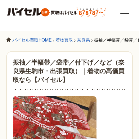
バイセル買取HOME
着物買取
奈良県
振袖／半幅帯／袋帯／
>
>
>
振袖／半幅帯／袋帯／付下げ／など（奈
良県生駒市・出張買取）｜着物の高価買
取なら【バイセル】