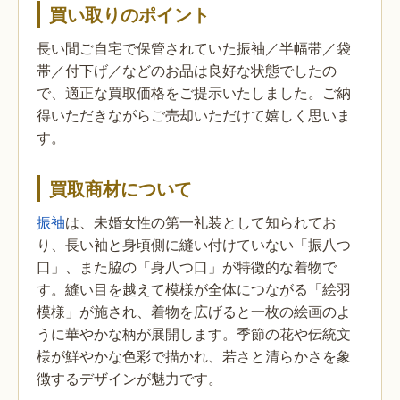
買い取りのポイント
長い間ご自宅で保管されていた振袖／半幅帯／袋
帯／付下げ／などのお品は良好な状態でしたの
で、適正な買取価格をご提示いたしました。ご納
得いただきながらご売却いただけて嬉しく思いま
す。
買取商材について
振袖
は、未婚女性の第一礼装として知られてお
り、長い袖と身頃側に縫い付けていない「振八つ
口」、また脇の「身八つ口」が特徴的な着物で
す。縫い目を越えて模様が全体につながる「絵羽
模様」が施され、着物を広げると一枚の絵画のよ
うに華やかな柄が展開します。季節の花や伝統文
様が鮮やかな色彩で描かれ、若さと清らかさを象
徴するデザインが魅力です。