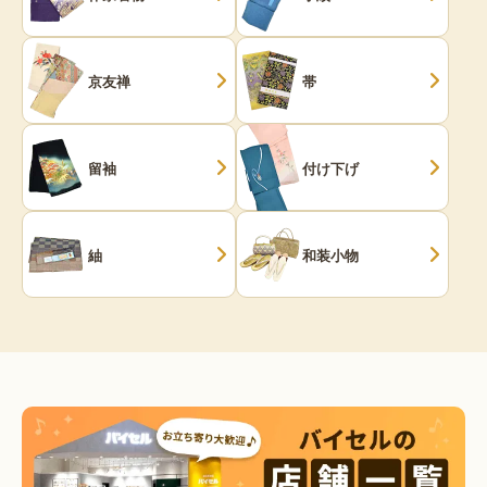
京友禅
帯
留袖
付け下げ
紬
和装小物