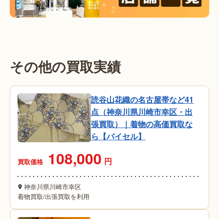
その他の買取実績
読谷山花織の名古屋帯など41
点（神奈川県川崎市幸区・出
張買取）｜着物の高価買取な
ら【バイセル】
108,000
円
買取価格
神奈川県川崎市幸区
着物買取
/
出張買取を利用