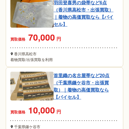
羽田登喜男の袋帯など6点
（香川県高松市・出張買取）
｜着物の高価買取なら【バイ
セル】
70,000
円
買取価格
香川県高松市
着物買取
/
出張買取を利用
首里織の名古屋帯など20点
（千葉県鎌ケ谷市・出張買
取）｜着物の高価買取なら
【バイセル】
10,000
円
買取価格
千葉県鎌ケ谷市