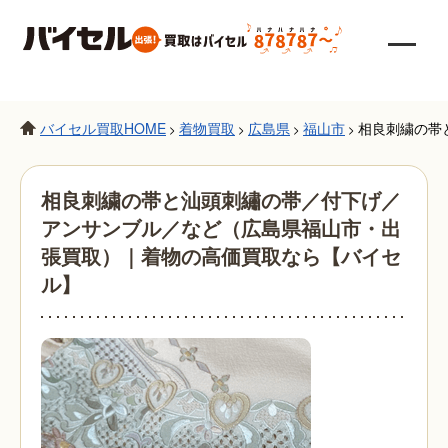
バイセル買取HOME
着物買取
広島県
福山市
相良刺繍の帯
>
>
>
>
相良刺繍の帯と汕頭刺繡の帯／付下げ／
アンサンブル／など（広島県福山市・出
張買取）｜着物の高価買取なら【バイセ
ル】