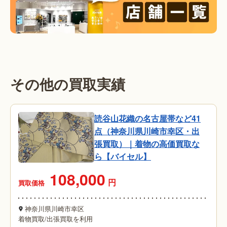
その他の買取実績
読谷山花織の名古屋帯など41
点（神奈川県川崎市幸区・出
張買取）｜着物の高価買取な
ら【バイセル】
108,000
円
買取価格
神奈川県川崎市幸区
着物買取
/
出張買取を利用