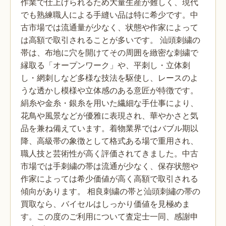
作業で仕上げられるため大量生産が難しく、現代
でも熟練職人による手縫い品は特に希少です。中
古市場では流通量が少なく、状態や作家によって
は高額で取引されることが多いです。
汕頭刺繍の
帯は、布地に穴を開けてその周囲を緻密な刺繍で
縁取る「オープンワーク」や、平刺し・立体刺
し・網刺しなど多様な技法を駆使し、レースのよ
うな透かし模様や立体感のある意匠が特徴です。
絹糸や金糸・銀糸を用いた繊細な手仕事により、
花鳥や風景などが優雅に表現され、華やかさと気
品を兼ね備えています。着物業界ではバブル期以
降、高級帯の象徴として格式ある場で重用され、
職人技と芸術性が高く評価されてきました。中古
市場では手刺繍の帯は流通が少なく、保存状態や
作家によっては希少価値が高く高額で取引される
傾向があります。
相良刺繍の帯と汕頭刺繡の帯の
買取なら、バイセルはしっかり価値を見極めま
す。この度のご利用について査定士一同、感謝申