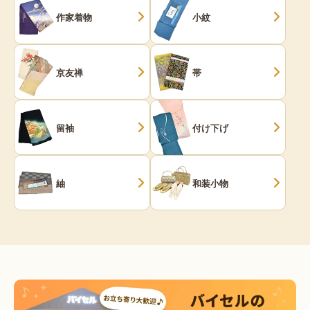
作家着物
小紋
京友禅
帯
留袖
付け下げ
紬
和装小物