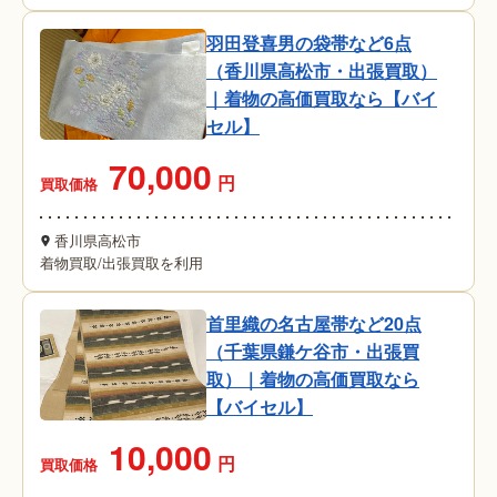
羽田登喜男の袋帯など6点
（香川県高松市・出張買取）
｜着物の高価買取なら【バイ
セル】
70,000
円
買取価格
香川県高松市
着物買取
/
出張買取を利用
首里織の名古屋帯など20点
（千葉県鎌ケ谷市・出張買
取）｜着物の高価買取なら
【バイセル】
10,000
円
買取価格