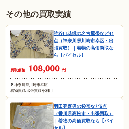
その他の買取実績
読谷山花織の名古屋帯など41
点（神奈川県川崎市幸区・出
張買取）｜着物の高価買取な
ら【バイセル】
108,000
円
買取価格
神奈川県川崎市幸区
着物買取
/
出張買取を利用
羽田登喜男の袋帯など6点
（香川県高松市・出張買取）
｜着物の高価買取なら【バイ
セル】