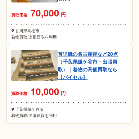
70,000
円
買取価格
香川県高松市
着物買取
/
出張買取を利用
首里織の名古屋帯など20点
（千葉県鎌ケ谷市・出張買
取）｜着物の高価買取なら
【バイセル】
10,000
円
買取価格
千葉県鎌ケ谷市
着物買取
/
出張買取を利用