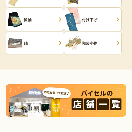
留袖
付け下げ
紬
和装小物