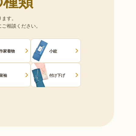
の種類
ります。
にご相談ください。
作家着物
小紋
留袖
付け下げ