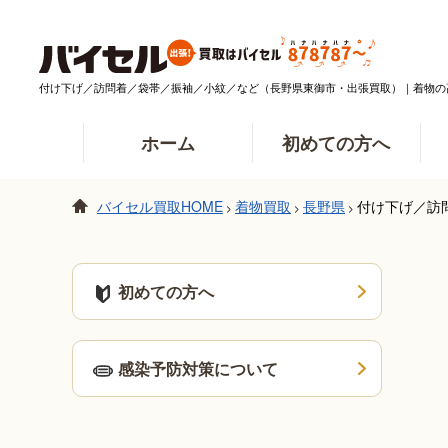
付け下げ／訪問着／袋帯／振袖／小紋／など（長野県東御市・出張買取）｜着物の
ホーム
初めての方へ
バイセル買取HOME
着物買取
長野県
付け下げ／訪
>
>
>
初めての方へ
感染予防対策について