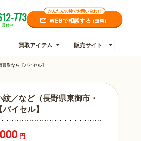
かんたん30秒でお問い合わせ
612-773
WEBで相談する
（無料）
も受付中
買取アイテム
販売サイト
価買取なら【バイセル】
小紋／など（長野県東御市・
【バイセル】
,000
円