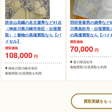
読谷山花織の名古屋帯など41点
羽田登喜男の袋帯など
（神奈川県川崎市幸区・出張買
川県高松市・出張買取
取）｜着物の高価買取なら【バ
の高価買取なら【バイ
イセル】
買取価格
70,000
買取価格
円
108,000
円
香川県高松市
着物買取
/
出張買取を利用
神奈川県川崎市幸区
着物買取
/
出張買取を利用
買取実績をもっ