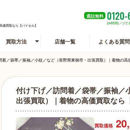
0120-
通話
無料
24時間いつで
高価買取なら【バイセル】
買取方法
店舗一覧
よくある質問
問着／袋帯／振袖／小紋／など（長野県東御市・出張買取）｜着物の高
付け下げ／訪問着／袋帯／振袖／
出張買取）｜着物の高価買取なら
20
買取価格