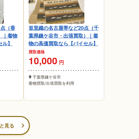
6点（香
首里織の名古屋帯など20点（千
）｜着物
葉県鎌ケ谷市・出張買取）｜着
セル】
物の高価買取なら【バイセル】
買取価格
10,000
円
千葉県鎌ケ谷市
着物買取
/
出張買取を利用
と見る