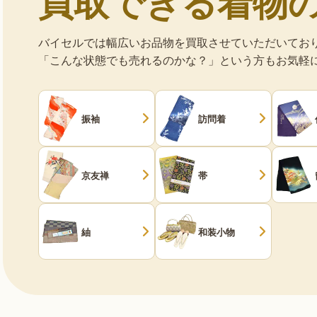
買取できる着物
バイセルでは幅広いお品物を買取させていただいてお
「こんな状態でも売れるのかな？」という方もお気軽
振袖
訪問着
京友禅
帯
紬
和装小物