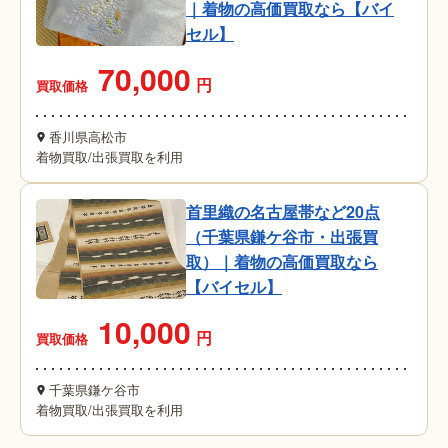
｜着物の高価買取なら【バイ
セル】
70,000
円
買取価格
香川県高松市
着物買取
/
出張買取を利用
首里織の名古屋帯など20点
（千葉県鎌ケ谷市・出張買
取）｜着物の高価買取なら
【バイセル】
10,000
円
買取価格
千葉県鎌ケ谷市
着物買取
/
出張買取を利用