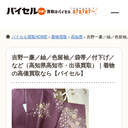
バイセル買取HOME
着物買取
高知県
吉野一廉／紬／色留袖
>
>
>
吉野一廉／紬／色留袖／袋帯／付下げ／
など（高知県高知市・出張買取）｜着物
の高価買取なら【バイセル】