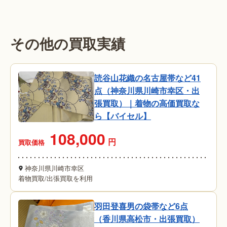
その他の買取実績
読谷山花織の名古屋帯など41
点（神奈川県川崎市幸区・出
張買取）｜着物の高価買取な
ら【バイセル】
108,000
円
買取価格
神奈川県川崎市幸区
着物買取
/
出張買取を利用
羽田登喜男の袋帯など6点
（香川県高松市・出張買取）