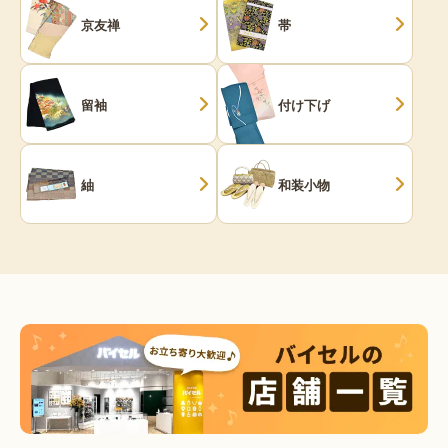
京友禅
帯
留袖
付け下げ
紬
和装小物