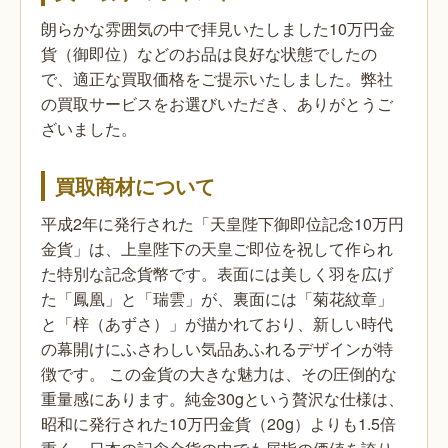
朗らかな雰囲気の中で拝見いたしました10万円金
貨（御即位）などのお品は良好な状態でしたの
で、適正な買取価格をご提示いたしました。弊社
の買取サービスをお選びいただき、ありがとうご
ざいました。
買取商材について
平成2年に発行された「天皇陛下御即位記念10万円
金貨」は、上皇陛下の天皇ご即位を祝して作られ
た特別な記念貨幣です。表面には美しく羽を広げ
た「鳳凰」と「瑞雲」が、裏面には「菊花紋章」
と「梓（あずさ）」が描かれており、新しい時代
の幕開けにふさわしい気品あふれるデザインが特
徴です。
この金貨の大きな魅力は、その圧倒的な
重量感にあります。純金30gという贅沢な仕様は、
昭和に発行された10万円金貨（20g）よりも1.5倍