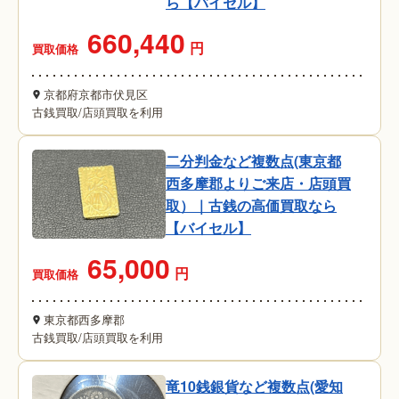
ら【バイセル】
660,440
円
買取価格
京都府京都市伏見区
古銭買取
/
店頭買取を利用
二分判金など複数点(東京都
西多摩郡よりご来店・店頭買
取）｜古銭の高価買取なら
【バイセル】
65,000
円
買取価格
東京都西多摩郡
古銭買取
/
店頭買取を利用
竜10銭銀貨など複数点(愛知