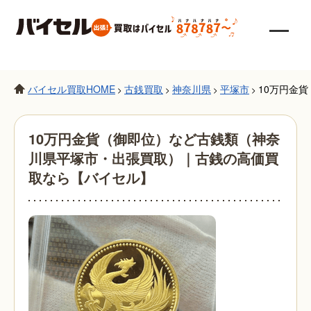
バイセル買取HOME
古銭買取
神奈川県
平塚市
10万円金
>
>
>
>
10万円金貨（御即位）など古銭類（神奈
川県平塚市・出張買取）｜古銭の高価買
取なら【バイセル】