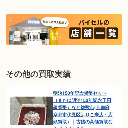
その他の買取実績
明治150年記念貨幣セット
（または明治150年記念千円
銀貨幣）など複数点(京都府
京都市伏見区よりご来店・店
頭買取）｜古銭の高価買取な