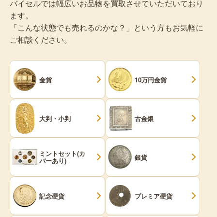
バイセルでは幅広いお品物を買取させていただいており
ます。
「こんな状態でも売れるのかな？」という方もお気軽に
ご相談ください。
金貨
10万円金貨
大判・小判
古金銀
ミントセット(カ
銀貨
バーあり)
記念硬貨
プレミア硬貨