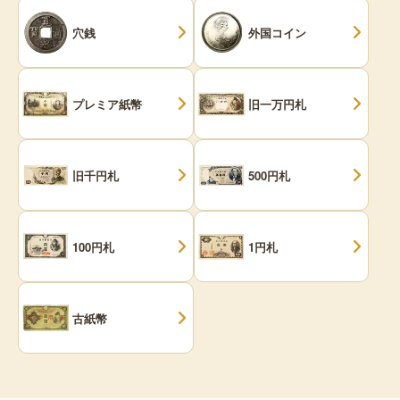
穴銭
外国コイン
プレミア紙幣
旧一万円札
旧千円札
500円札
100円札
1円札
古紙幣