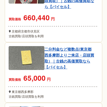
頭買取）｜古銭の高価買取な
ら【バイセル】
660,440
円
買取価格
京都府京都市伏見区
古銭買取
/
店頭買取を利用
二分判金など複数点(東京都
西多摩郡よりご来店・店頭買
取）｜古銭の高価買取なら
【バイセル】
65,000
円
買取価格
東京都西多摩郡
古銭買取
/
店頭買取を利用