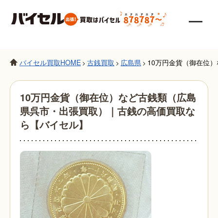
バイセル買取HOME
古銭買取
広島県
10万円金貨（御在位
>
>
>
10万円金貨（御在位）など古銭類（広島
県呉市・出張買取）｜古銭の高価買取な
ら【バイセル】