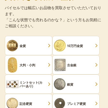
バイセルでは幅広いお品物を買取させていただいており
ます。
「こんな状態でも売れるのかな？」という方もお気軽に
ご相談ください。
金貨
10万円金貨
大判・小判
古金銀
ミントセット(カ
銀貨
バーあり)
記念硬貨
プレミア硬貨