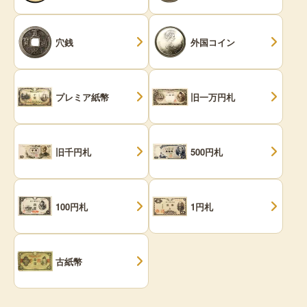
穴銭
外国コイン
プレミア紙幣
旧一万円札
旧千円札
500円札
100円札
1円札
古紙幣