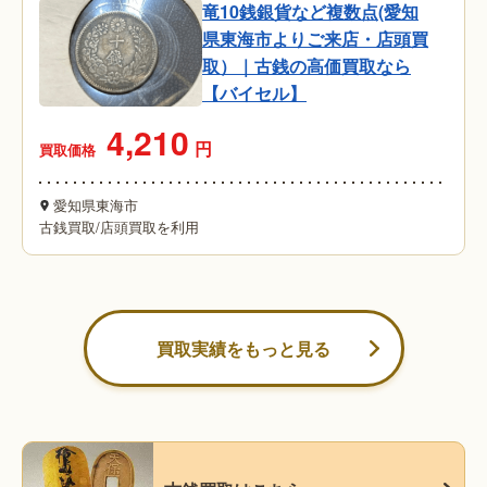
竜10銭銀貨など複数点(愛知
県東海市よりご来店・店頭買
取）｜古銭の高価買取なら
【バイセル】
4,210
円
買取価格
愛知県東海市
古銭買取
/
店頭買取を利用
買取実績をもっと見る