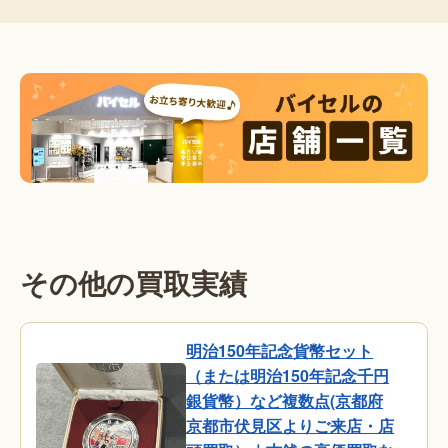
その他の買取実績
明治150年記念貨幣セット
（または明治150年記念千円
銀貨幣）など複数点(京都府
京都市伏見区よりご来店・店