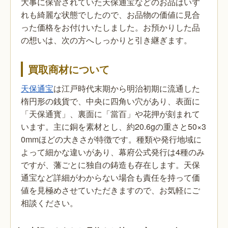
大事に保管されていた天保通宝などのお品はいず
れも綺麗な状態でしたので、お品物の価値に見合
った価格をお付けいたしました。お預かりした品
の想いは、次の方へしっかりと引き継ぎます。
買取商材について
天保通宝
は江戸時代末期から明治初期に流通した
楕円形の銭貨で、中央に四角い穴があり、表面に
「天保通寳」、裏面に「當百」や花押が刻まれて
います。主に銅を素材とし、約20.6gの重さと50×3
0mmほどの大きさが特徴です。種類や発行地域に
よって細かな違いがあり、幕府公式発行は4種のみ
ですが、藩ごとに独自の鋳造も存在します。天保
通宝など詳細がわからない場合も責任を持って価
値を見極めさせていただきますので、お気軽にご
相談ください。