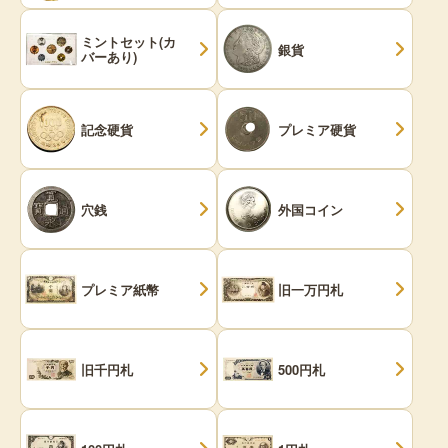
ミントセット(カ
銀貨
バーあり)
記念硬貨
プレミア硬貨
穴銭
外国コイン
プレミア紙幣
旧一万円札
旧千円札
500円札