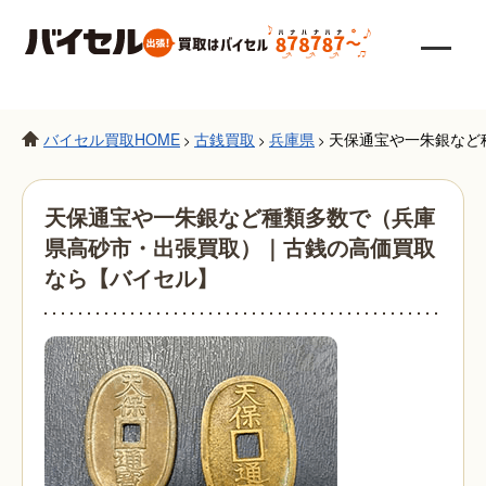
バイセル買取HOME
古銭買取
兵庫県
天保通宝や一朱銀など
>
>
>
天保通宝や一朱銀など種類多数で（兵庫
県高砂市・出張買取）｜古銭の高価買取
なら【バイセル】