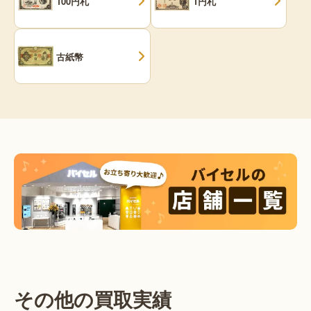
100円札
1円札
古紙幣
その他の買取実績