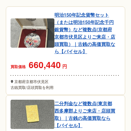
明治150年記念貨幣セット
（または明治150年記念千円
銀貨幣）など複数点(京都府
京都市伏見区よりご来店・店
頭買取）｜古銭の高価買取な
ら【バイセル】
660,440
円
買取価格
京都府京都市伏見区
古銭買取
/
店頭買取を利用
二分判金など複数点(東京都
西多摩郡よりご来店・店頭買
取）｜古銭の高価買取なら
【バイセル】