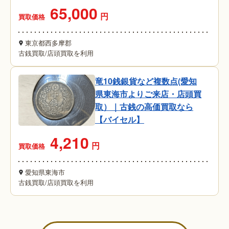
65,000
円
買取価格
東京都西多摩郡
古銭買取
/
店頭買取を利用
竜10銭銀貨など複数点(愛知
県東海市よりご来店・店頭買
取）｜古銭の高価買取なら
【バイセル】
4,210
円
買取価格
愛知県東海市
古銭買取
/
店頭買取を利用