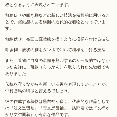
称となるように表現されています。
無線伏せや叩き糊などの新しい技法を積極的に用いるこ
とで、躍動感のある構図の近代的な着物となっていま
す。
無線伏せ：布面に直接絵を描くように模様を付ける技法
叩き糊：液状の糊をタンポで叩いて模様をつける技法
また、着物に自身の名前を刻印するのが一般的ではなか
った友禅に、落款（らっかん）を取り入れた先駆者でも
ありました。
伝統を守りながらも新しい友禅を表現していることが、
中村勝馬の特徴と言えるでしょう。
彼の作成する着物は黒留袖が多く、代表的な作品として
は『波文黒留袖』『雲文黒留袖』、訪問着では『友禅か
がり文訪問着』が有名な作品です。