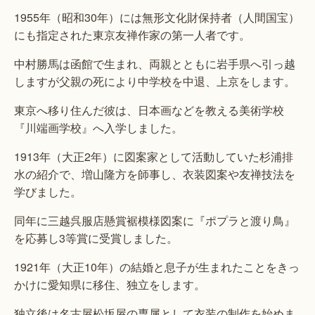
1955年（昭和30年）には無形文化財保持者（人間国宝）
にも指定された東京友禅作家の第一人者です。
中村勝馬は函館で生まれ、両親とともに岩手県へ引っ越
しますが父親の死により中学校を中退、上京をします。
東京へ移り住んだ彼は、日本画などを教える美術学校
『川端画学校』へ入学しました。
1913年（大正2年）に図案家として活動していた杉浦排
水の紹介で、増山隆方を師事し、衣装図案や友禅技法を
学びました。
同年に三越呉服店懸賞裾模様図案に『ポプラと渡り鳥』
を応募し3等賞に受賞しました。
1921年（大正10年）の結婚と息子が生まれたことをきっ
かけに愛知県に移住、独立をします。
独立後は名古屋松坂屋の専属として衣装の制作を始めま