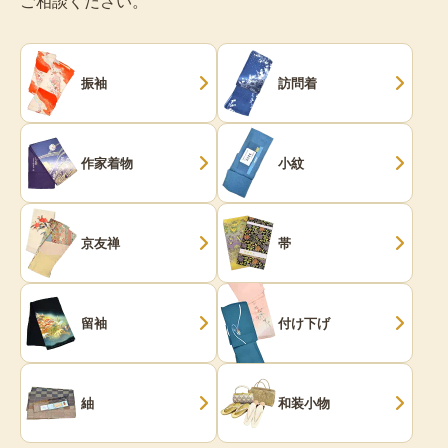
ご相談ください。
振袖
訪問着
作家着物
小紋
京友禅
帯
留袖
付け下げ
紬
和装小物