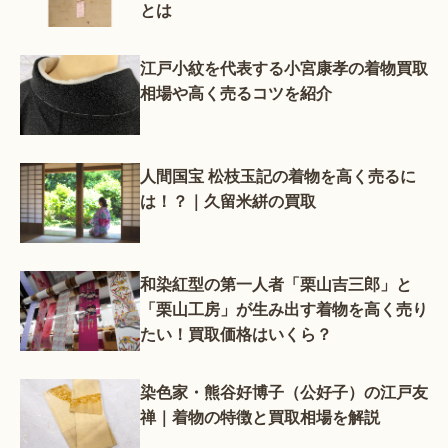
とは
江戸小紋を代表する小宮康孝の着物買取
相場や高く売るコツを紹介
人間国宝 松枝玉記の着物を高く売るに
は！？｜久留米絣の買取
和染紅型の第一人者「栗山吉三郎」と
「栗山工房」が生み出す着物を高く売り
たい！買取価格はいくら？
染色家・熊谷好博子（公好子）の江戸友
禅｜着物の特徴と買取相場を解説