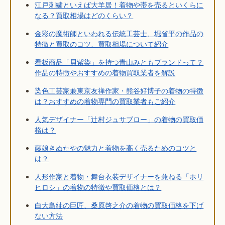
江戸刺繍といえば大羊居！着物や帯を売るといくらに
なる？買取相場はどのくらい？
金彩の魔術師といわれる伝統工芸士、堀省平の作品の
特徴と買取のコツ、買取相場について紹介
看板商品「貝紫染」を持つ青山みともブランドって？
作品の特徴やおすすめの着物買取業者を解説
染色工芸家兼東京友禅作家・熊谷好博子の着物の特徴
は？おすすめの着物専門の買取業者もご紹介
人気デザイナー「辻村ジュサブロー」の着物の買取価
格は？
藤娘きぬたやの魅力と着物を高く売るためのコツと
は？
人形作家と着物・舞台衣装デザイナーを兼ねる「ホリ
ヒロシ」の着物の特徴や買取価格とは？
白大島紬の巨匠、桑原啓之介の着物の買取価格を下げ
ない方法