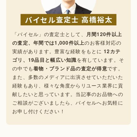
「バイセル」の査定士として、
月間120件以上
の査定、年間では1,000件以上
のお客様対応の
実績があります。豊富な経験をもとに
12カテ
ゴリ、19品目と幅広い知識
を有しています。そ
の中でも
着物・ブランド品の査定が得意
です。
また、多数のメディアに出演させていただいた
経験もあり、様々な角度からリユース業界に貢
献したいと思っています。当記事のお品物への
ご相談がございましたら、バイセルへお気軽に
お申し付けください！