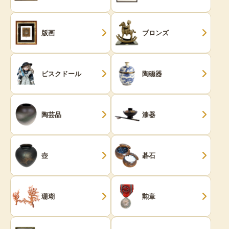
版画
ブロンズ
ビスクドール
陶磁器
陶芸品
漆器
壺
碁石
珊瑚
勲章