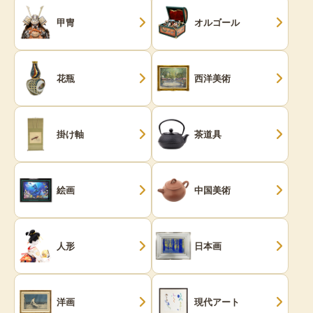
甲冑
オルゴール
花瓶
西洋美術
掛け軸
茶道具
絵画
中国美術
人形
日本画
洋画
現代アート