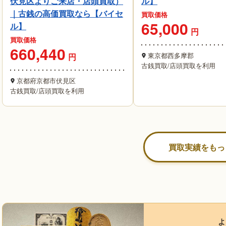
伏見区よりご来店・店頭買取）
ル】
｜古銭の高価買取なら【バイセ
買取価格
65,000
ル】
円
買取価格
660,440
東京都西多摩郡
円
古銭買取
/
店頭買取を利用
京都府京都市伏見区
古銭買取
/
店頭買取を利用
買取実績をもっ
よ