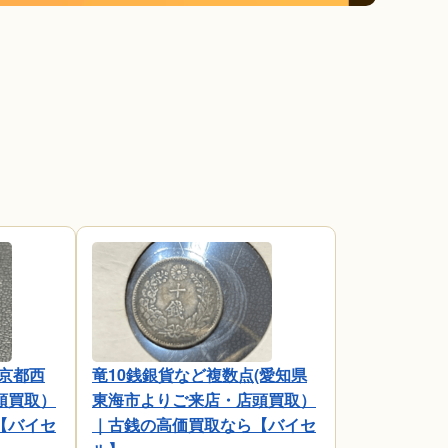
京都西
竜10銭銀貨など複数点(愛知県
頭買取）
東海市よりご来店・店頭買取）
【バイセ
｜古銭の高価買取なら【バイセ