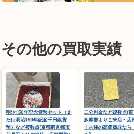
その他の買取実績
明治150年記念貨幣セット（ま
二分判金など複数点(東
たは明治150年記念千円銀貨
多摩郡よりご来店・店
幣）など複数点(京都府京都市
｜古銭の高価買取なら