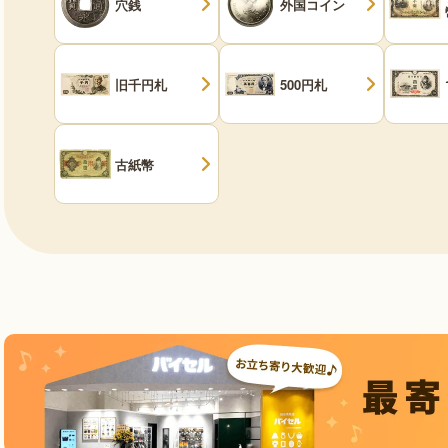
穴銭
外国コイン
旧千円札
500円札
古紙幣