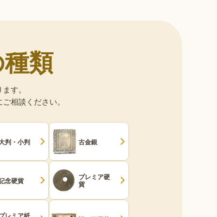
の種類
ります。
にご相談ください。
大判・小判
古金銀
プレミア硬
記念硬貨
貨
プレミア紙