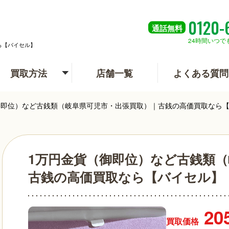
0120-
通話
無料
24時間いつで
ら【バイセル】
買取方法
店舗一覧
よくある質問
御即位）など古銭類（岐阜県可児市・出張買取）｜古銭の高価買取なら
1万円金貨（御即位）など古銭類
古銭の高価買取なら【バイセル】
20
買取価格