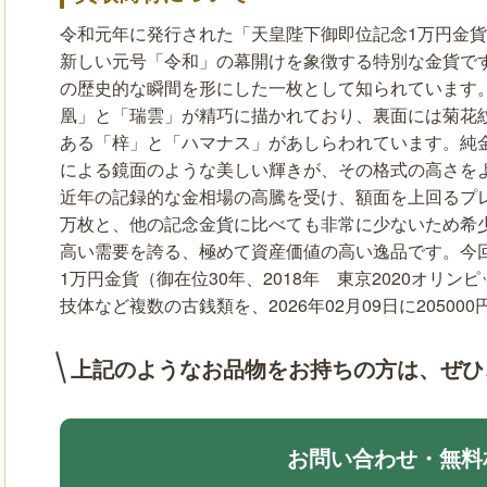
令和元年に発行された「天皇陛下御即位記念1万円金
新しい元号「令和」の幕開けを象徴する特別な金貨で
の歴史的な瞬間を形にした一枚として知られています
凰」と「瑞雲」が精巧に描かれており、裏面には菊花
ある「梓」と「ハマナス」があしらわれています。純金
による鏡面のような美しい輝きが、その格式の高さを
近年の記録的な金相場の高騰を受け、額面を上回るプ
万枚と、他の記念金貨に比べても非常に少ないため希
高い需要を誇る、極めて資産価値の高い逸品です。今
1万円金貨（御在位30年、2018年 東京2020オリ
技体など複数の古銭類を、2026年02月09日に2050
上記のようなお品物をお持ちの方は、
ぜひ
お問い合わせ・無料