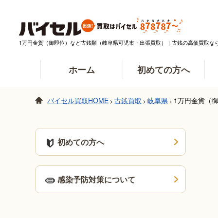
1万円金貨（御即位）など古銭類（岐阜県可児市・出張買取）｜古銭の高価買取な
ホーム
初めての方へ
バイセル買取HOME
古銭買取
岐阜県
1万円金貨（
>
>
>
初めての方へ
感染予防対策について