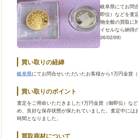
岐阜県にてお問
即位）などを査
物全般の買取に
イセルなら納得
26/02/09)
買い取りの経緯
岐阜県
にてお問合せいただいたお客様から1万円金貨
買い取りのポイント
査定をご用命いただきました1万円金貨（御即位）な
め、良好な保存状態が保たれていました。査定中には
時間となりました。
買取商材について