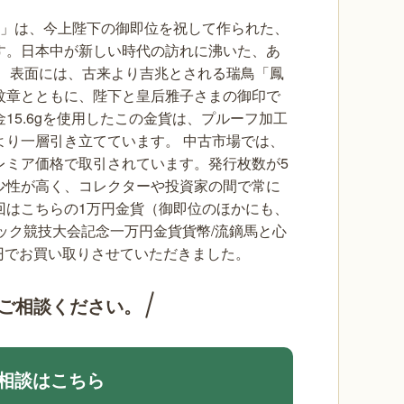
貨」は、今上陛下の御即位を祝して作られた、
す。日本中が新しい時代の訪れに沸いた、あ
。
表面には、古来より吉兆とされる瑞鳥「鳳
紋章とともに、陛下と皇后雅子さまの御印で
15.6gを使用したこの金貨は、プルーフ加工
より一層引き立てています。
中古市場では、
レミア価格で取引されています。発行枚数が5
少性が高く、コレクターや投資家の間で常に
回はこちらの1万円金貨（御即位のほかにも、
ンピック競技大会記念一万円金貨貨幣/流鏑馬と心
00円でお買い取りさせていただきました。
ご相談ください。
相談はこちら