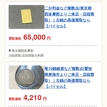
二分判金など複数点(東京都
西多摩郡よりご来店・店頭買
取）｜古銭の高価買取なら
【バイセル】
65,000
円
買取価格
東京都西多摩郡
古銭買取
/
店頭買取を利用
竜10銭銀貨など複数点(愛知
県東海市よりご来店・店頭買
取）｜古銭の高価買取なら
【バイセル】
4,210
円
買取価格