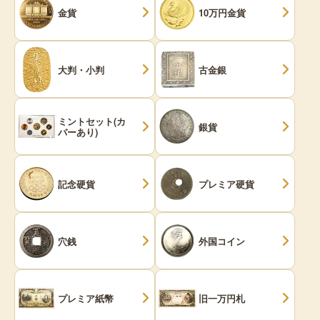
金貨
10万円金貨
大判・小判
古金銀
ミントセット(カ
銀貨
バーあり)
記念硬貨
プレミア硬貨
穴銭
外国コイン
プレミア紙幣
旧一万円札