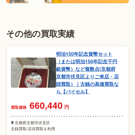
その他の買取実績
明治150年記念貨幣セット
（または明治150年記念千円
銀貨幣）など複数点(京都府
京都市伏見区よりご来店・店
頭買取）｜古銭の高価買取な
ら【バイセル】
660,440
円
買取価格
京都府京都市伏見区
古銭買取
/
店頭買取を利用