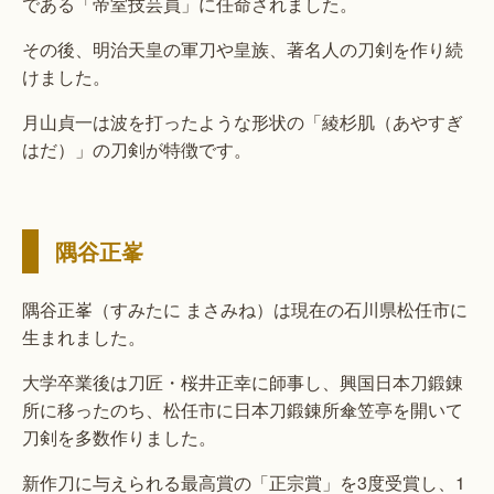
である「帝室技芸員」に任命されました。
その後、明治天皇の軍刀や皇族、著名人の刀剣を作り続
けました。
月山貞一は波を打ったような形状の「綾杉肌（あやすぎ
はだ）」の刀剣が特徴です。
隅谷正峯
隅谷正峯（すみたに まさみね）は現在の石川県松任市に
生まれました。
大学卒業後は刀匠・桜井正幸に師事し、興国日本刀鍛錬
所に移ったのち、松任市に日本刀鍛錬所傘笠亭を開いて
刀剣を多数作りました。
新作刀に与えられる最高賞の「正宗賞」を3度受賞し、1