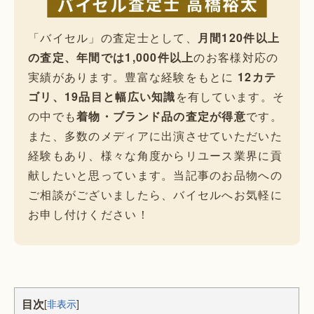
「バイセル」の査定士として、
月間120件以上
の査定、年間では1,000件以上
のお客様対応の
実績があります。豊富な経験をもとに
12カテ
ゴリ、19品目と幅広い知識
を有しています。そ
の中でも
着物・ブランド品の査定が得意
です。
また、多数のメディアに出演させていただいた
経験もあり、様々な角度からリユース業界に貢
献したいと思っています。当記事のお品物への
ご相談がございましたら、バイセルへお気軽に
お申し付けください！
目次
[
非表示
]