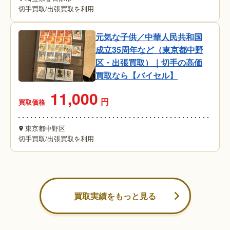
切手買取
/
出張買取を利用
元気な子供／中華人民共和国
成立35周年など（東京都中野
区・出張買取）｜切手の高価
買取なら【バイセル】
11,000
円
買取価格
東京都中野区
切手買取
/
出張買取を利用
買取実績をもっと見る