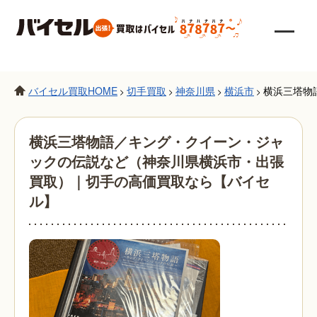
バイセル買取HOME
切手買取
神奈川県
横浜市
横浜三塔物
>
>
>
>
横浜三塔物語／キング・クイーン・ジャ
ックの伝説など（神奈川県横浜市・出張
買取）｜切手の高価買取なら【バイセ
ル】