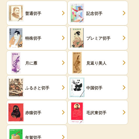
普通切手
記念切手
特殊切手
プレミア切手
月に雁
見返り美人
ふるさと切手
中国切手
赤猿切手
毛沢東切手
年賀切手