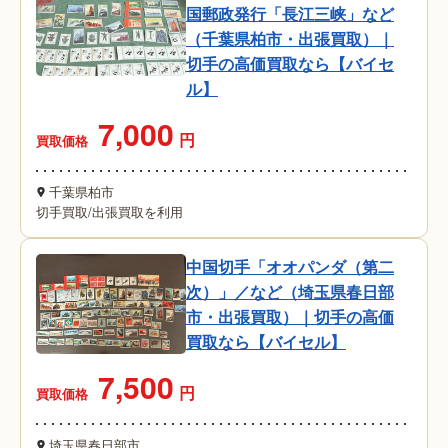
国郵政発行「長江三峡」など
（千葉県柏市・出張買取）｜
切手の高価買取なら【バイセ
ル】
7,000
円
買取価格
千葉県柏市
切手買取
/
出張買取を利用
中国切手「オオパンダ（第二
次）」／など（埼玉県春日部
市・出張買取）｜切手の高価
買取なら【バイセル】
7,500
円
買取価格
埼玉県春日部市