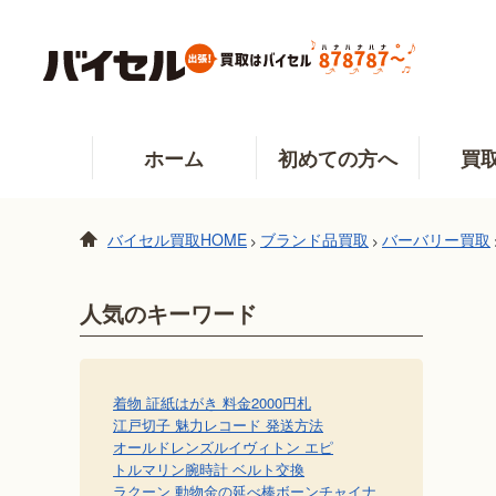
ホーム
初めての方へ
買
バイセル買取HOME
ブランド品買取
バーバリー買取
>
>
人気のキーワード
着物 証紙
はがき 料金
2000円札
江戸切子 魅力
レコード 発送方法
オールドレンズ
ルイヴィトン エピ
トルマリン
腕時計 ベルト交換
ラクーン 動物
金の延べ棒
ボーンチャイナ