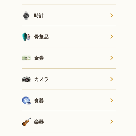
時計
骨董品
金券
カメラ
食器
楽器