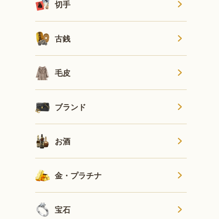
切手
古銭
毛皮
ブランド
お酒
金・プラチナ
宝石