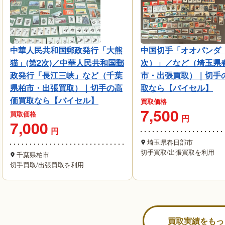
中華人民共和国郵政発行「大熊
中国切手「オオパンダ
猫」(第2次)／中華人民共和国郵
次）」／など（埼玉県
政発行「長江三峡」など（千葉
市・出張買取）｜切手
県柏市・出張買取）｜切手の高
取なら【バイセル】
価買取なら【バイセル】
買取価格
7,500
買取価格
円
7,000
円
埼玉県春日部市
切手買取
/
出張買取を利用
千葉県柏市
切手買取
/
出張買取を利用
買取実績をもっ