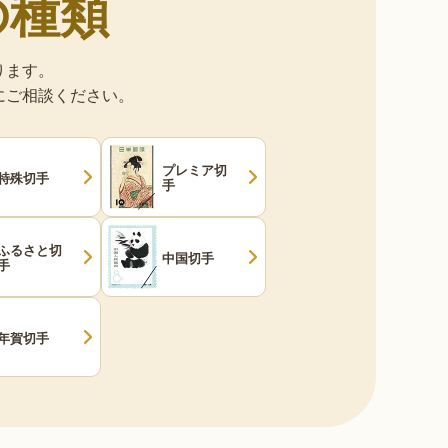
の種類
ります。
にご相談ください。
プレミア切
特殊切手
手
ふるさと切
中国切手
手
年賀切手