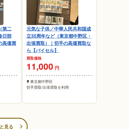
（第二
元気な子供／中華人民共和国成
春日部
立35周年など（東京都中野区・
の高価買
出張買取）｜切手の高価買取な
ら【バイセル】
買取価格
11,000
円
東京都中野区
切手買取
/
出張買取を利用
と見る