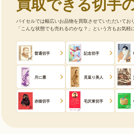
買取できる切手
バイセルでは幅広いお品物を買取させていただいてお
「こんな状態でも売れるのかな？」という方もお気軽
普通切手
記念切手
月に雁
見返り美人
赤猿切手
毛沢東切手