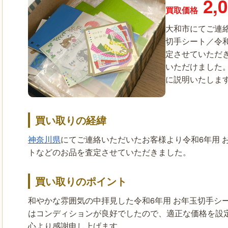
2,
買取価格
大和市にてご連絡
切手シート／令和
定させていただ
いただけました
に説明いたします。
買い取りの経緯
神奈川県
にてご連絡いただいたお客様より令和6年用 
トなどのお品を査定させていただきました。
買い取りのポイント
和やかな雰囲気の中拝見した令和6年用 お年玉切手シ
はコンディションが良好でしたので、適正な価格を設
心より感謝申し上げます。