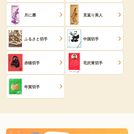
月に雁
見返り美人
ふるさと切手
中国切手
赤猿切手
毛沢東切手
年賀切手