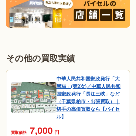
その他の買取実績
中華人民共和国郵政発行「大
熊猫」(第2次)／中華人民共和
国郵政発行「長江三峡」など
（千葉県柏市・出張買取）｜
切手の高価買取なら【バイセ
ル】
7,000
円
買取価格