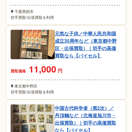
千葉県柏市
切手買取
/
出張買取を利用
元気な子供／中華人民共和国
成立35周年など（東京都中野
区・出張買取）｜切手の高価
買取なら【バイセル】
11,000
円
買取価格
東京都中野区
切手買取
/
出張買取を利用
中国古代科学者（第2次）／
丹頂鶴など（北海道旭川市・
出張買取）｜切手の高価買取
なら【バイセル】