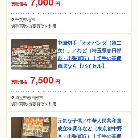
7,000
円
買取価格
千葉県柏市
切手買取
/
出張買取を利用
中国切手「オオパンダ（第二
次）」／など（埼玉県春日部
市・出張買取）｜切手の高価
買取なら【バイセル】
7,500
円
買取価格
埼玉県春日部市
切手買取
/
出張買取を利用
元気な子供／中華人民共和国
成立35周年など（東京都中野
区・出張買取）｜切手の高価