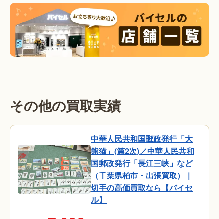
その他の買取実績
中華人民共和国郵政発行「大
熊猫」(第2次)／中華人民共和
国郵政発行「長江三峡」など
（千葉県柏市・出張買取）｜
切手の高価買取なら【バイセ
ル】