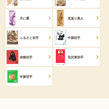
月に雁
見返り美人
ふるさと切手
中国切手
赤猿切手
毛沢東切手
年賀切手