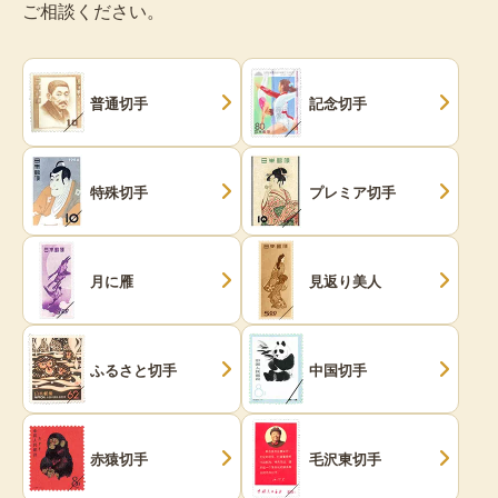
ご相談ください。
普通切手
記念切手
特殊切手
プレミア切手
月に雁
見返り美人
ふるさと切手
中国切手
赤猿切手
毛沢東切手