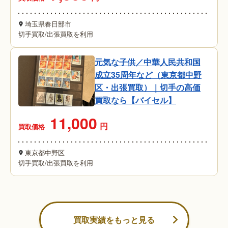
埼玉県春日部市
切手買取
/
出張買取を利用
元気な子供／中華人民共和国
成立35周年など（東京都中野
区・出張買取）｜切手の高価
買取なら【バイセル】
11,000
円
買取価格
東京都中野区
切手買取
/
出張買取を利用
買取実績をもっと見る