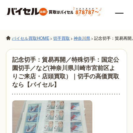
バイセル買取HOME
切手買取
神奈川県
記念切手：貿易再開
>
>
>
記念切手：貿易再開／特殊切手：国定公
園切手／など(神奈川県川崎市宮前区よ
りご来店・店頭買取）｜切手の高価買取
なら【バイセル】