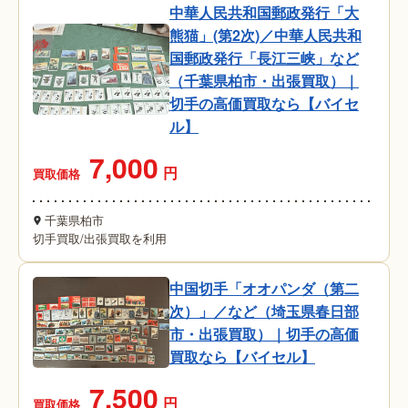
中華人民共和国郵政発行「大
熊猫」(第2次)／中華人民共和
国郵政発行「長江三峡」など
（千葉県柏市・出張買取）｜
切手の高価買取なら【バイセ
ル】
7,000
円
買取価格
千葉県柏市
切手買取
/
出張買取を利用
中国切手「オオパンダ（第二
次）」／など（埼玉県春日部
市・出張買取）｜切手の高価
買取なら【バイセル】
7,500
円
買取価格