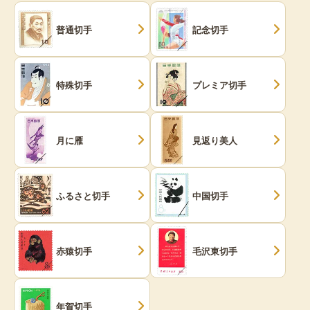
普通切手
記念切手
特殊切手
プレミア切手
月に雁
見返り美人
ふるさと切手
中国切手
赤猿切手
毛沢東切手
年賀切手