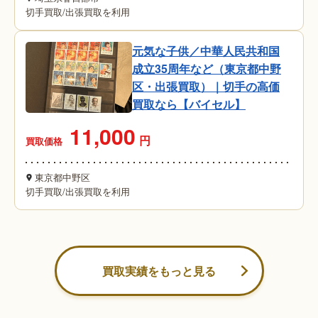
切手買取
/
出張買取を利用
元気な子供／中華人民共和国
成立35周年など（東京都中野
区・出張買取）｜切手の高価
買取なら【バイセル】
11,000
円
買取価格
東京都中野区
切手買取
/
出張買取を利用
買取実績をもっと見る