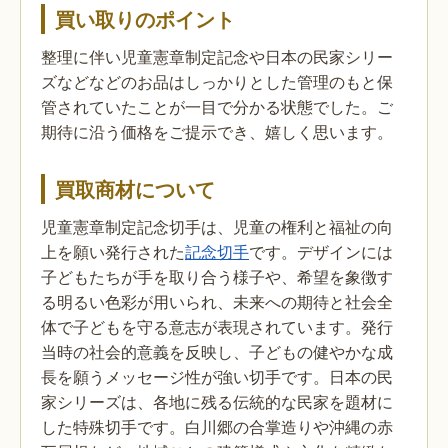
買い取りのポイント
整理に伴い児童憲章制定記念や日本の民家シリー
ズなどなどのお品はしっかりとした管理のもと保
管されていたことが一目で分かる状態でした。ご
期待に沿う価格をご提示でき、嬉しく思います。
買取商材について
児童憲章制定記念切手は、児童の権利と福祉の向
上を願い発行された
記念切手
です。デザインには
子どもたちが手を取り合う様子や、希望を象徴す
る明るい色彩が用いられ、未来への期待と社会全
体で子どもを守る意志が表現されています。発行
当時の社会的意義を反映し、子どもの健やかな成
長を願うメッセージ性が強い切手です。日本の民
家シリーズは、各地に残る伝統的な民家を題材に
した特殊切手です。白川郷の合掌造りや沖縄の赤