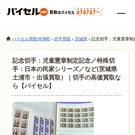
バイセル買取HOME
切手買取
茨城県
記念切手：児童憲章制
>
>
>
記念切手：児童憲章制定記念／特殊切
手：日本の民家シリーズ／など(茨城県
土浦市・出張買取）｜切手の高価買取な
ら【バイセル】