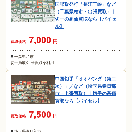
国郵政発行「長江三峡」など
（千葉県柏市・出張買取）｜
切手の高価買取なら【バイセ
ル】
7,000
円
買取価格
千葉県柏市
切手買取
/
出張買取を利用
中国切手「オオパンダ（第二
次）」／など（埼玉県春日部
市・出張買取）｜切手の高価
買取なら【バイセル】
7,500
円
買取価格
埼玉県春日部市