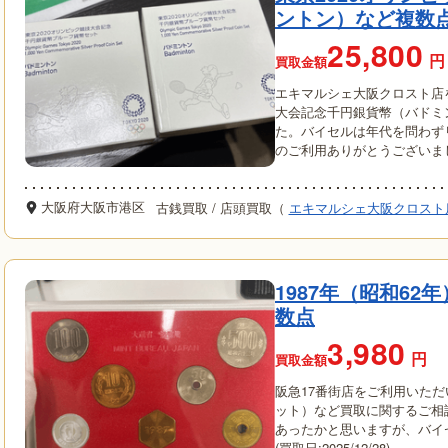
ントン）など複数
25,800
円
買取金額
エキマルシェ大阪クロスト店
大会記念千円銀貨幣（バドミ
た。バイセルは年代を問わず
のご利用ありがとうございました。(
大阪府大阪市港区
古銭買取
/
店頭買取（
エキマルシェ大阪クロスト
1987年（昭和6
数点
3,980
円
買取金額
阪急17番街店をご利用いただ
ット）など買取に関するご相
あったかと思いますが、バイ
(買取日:2025/12/28)