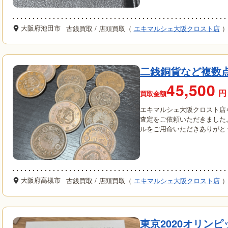
大阪府池田市
古銭買取
/
店頭買取（
エキマルシェ大阪クロスト店
二銭銅貨など複数
45,500
円
買取金額
エキマルシェ大阪クロスト店
査定をご依頼いただきました
ルをご用命いただきありがとうござ
大阪府高槻市
古銭買取
/
店頭買取（
エキマルシェ大阪クロスト店
東京2020オリン