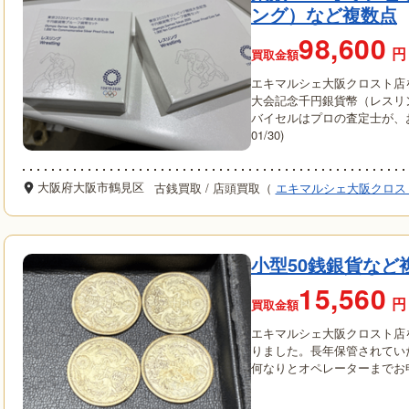
ング）など複数点
98,600
円
買取金額
エキマルシェ大阪クロスト店
大会記念千円銀貨幣（レスリ
バイセルはプロの査定士が、お
01/30)
大阪府大阪市鶴見区
古銭買取
/
店頭買取（
エキマルシェ大阪クロス
小型50銭銀貨など
15,560
円
買取金額
エキマルシェ大阪クロスト店
りました。長年保管されてい
何なりとオペレーターまでお申し付