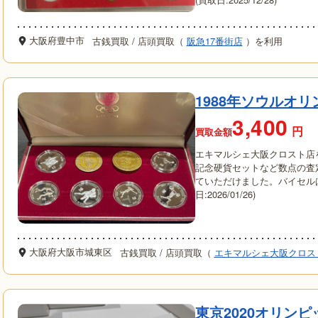
大阪府豊中市
古銭買取
/
店頭買取（
阪急17番街店
）を利用
1988年ソウルオ
3,400
円
買取金額
エキマルシェ大阪クロスト店
記念硬貨セットなど数点の査
ていただけました。バイセル
日:2026/01/26)
大阪府大阪市城東区
古銭買取
/
店頭買取（
エキマルシェ大阪クロス
東京2020オリン