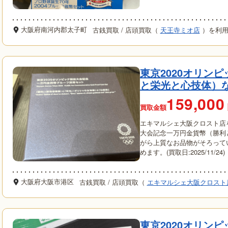
大阪府南河内郡太子町
古銭買取
/
店頭買取（
天王寺ミオ店
）を利
東京2020オリン
と栄光と心技体）
159,000
買取金額
エキマルシェ大阪クロスト店
大会記念一万円金貨幣（勝利
がら上質なお品物がそろって
めます。(買取日:2025/11/24)
大阪府大阪市港区
古銭買取
/
店頭買取（
エキマルシェ大阪クロスト
東京2020オリン