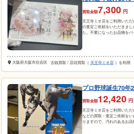
7,300
円
買取金額
天王寺ミオ店をご利用いただ
の査定ご依頼をいただきまし
た。不要になったお品物をバイセル
大阪府大阪市住吉区
古銭買取
/
店頭買取（
天王寺ミオ店
）を利用
プロ野球誕生70年
12,420
円
買取金額
天王寺ミオ店をご利用いただい
などの買取・査定ご依頼をい
りますので、汚れのあるお品物も