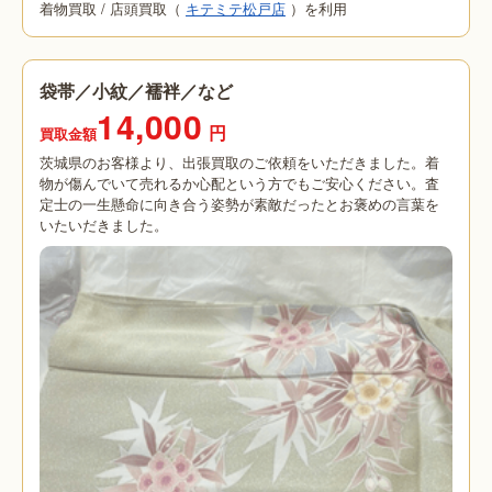
着物買取
/
店頭買取（
キテミテ松戸店
）を利用
袋帯／小紋／襦袢／など
14,000
円
買取金額
茨城県のお客様より、出張買取のご依頼をいただきました。着
物が傷んでいて売れるか心配という方でもご安心ください。査
定士の一生懸命に向き合う姿勢が素敵だったとお褒めの言葉を
いたいだきました。