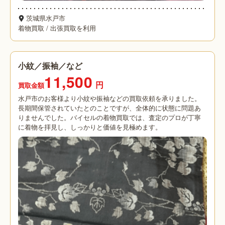
茨城県水戸市
着物買取
/
出張買取を利用
小紋／振袖／など
11,500
円
買取金額
水戸市のお客様より小紋や振袖などの買取依頼を承りました。
長期間保管されていたとのことですが、全体的に状態に問題あ
りませんでした。バイセルの着物買取では、査定のプロが丁寧
に着物を拝見し、しっかりと価値を見極めます。