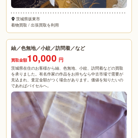
茨城県坂東市
着物買取
/
出張買取を利用
紬／色無地／小紋／訪問着／など
10,000
円
買取金額
茨城県在住のお客様から紬、色無地、小紋、訪問着などの買取
を承りました。有名作家の作品をお持ちなら中古市場で需要が
見込まれ、査定金額がつく場合があります。価値を知りたいの
であればバイセルへ。