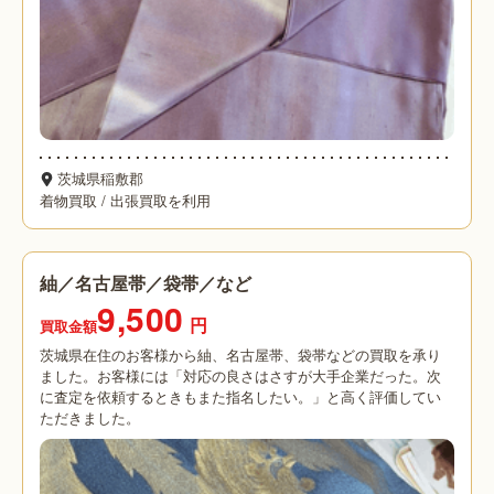
茨城県稲敷郡
着物買取
/
出張買取を利用
紬／名古屋帯／袋帯／など
9,500
円
買取金額
茨城県在住のお客様から紬、名古屋帯、袋帯などの買取を承り
ました。お客様には「対応の良さはさすが大手企業だった。次
に査定を依頼するときもまた指名したい。」と高く評価してい
ただきました。