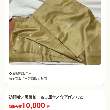
茨城県取手市
着物買取
/
出張買取を利用
訪問着／黒留袖／名古屋帯／付下げ／など
10,000
円
買取金額