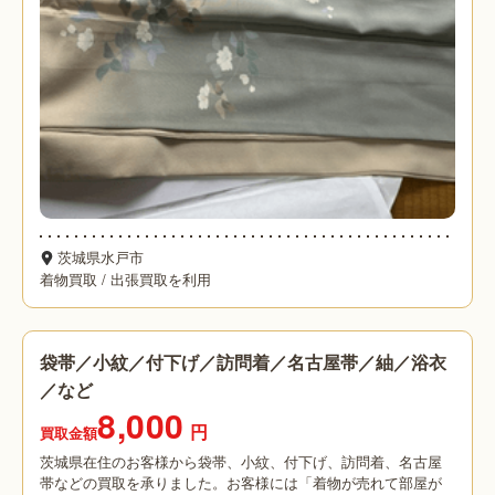
茨城県水戸市
着物買取
/
出張買取を利用
袋帯／小紋／付下げ／訪問着／名古屋帯／紬／浴衣
／など
8,000
円
買取金額
茨城県在住のお客様から袋帯、小紋、付下げ、訪問着、名古屋
帯などの買取を承りました。お客様には「着物が売れて部屋が