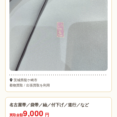
茨城県龍ケ崎市
着物買取
/
出張買取を利用
名古屋帯／袋帯／紬／付下げ／道行／など
9,000
円
買取金額