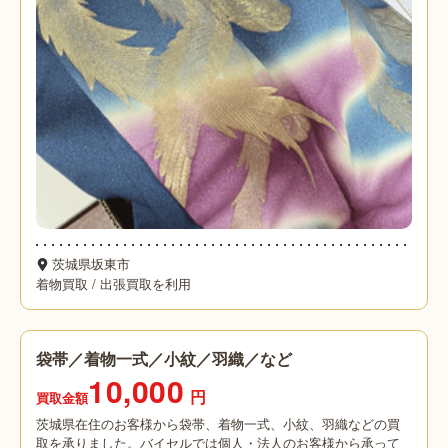
茨城県坂東市
着物買取
/
出張買取を利用
袋帯／着物一式／小紋／羽織／など
10,000
円
買取金額
茨城県在住のお客様から袋帯、着物一式、小紋、羽織などの買
取を承りました。バイセルでは個人・法人のお客様から承って