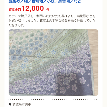
朧染め／紬／色無地／小紋／黒留袖／など
12,000
円
買取金額
キテミテ松戸店をご利用いただいたお客様より、着物類などを
お買い取りしました。査定士の丁寧な接客を高く評価していた
だきました。
茨城県市川市