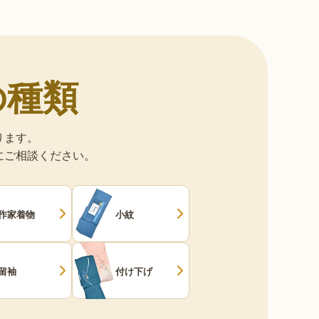
の種類
ります。
にご相談ください。
作家着物
小紋
留袖
付け下げ