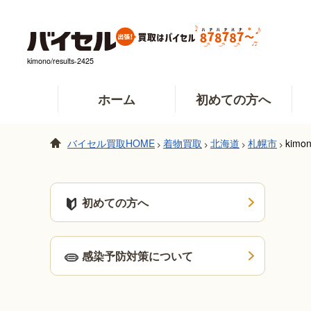
kimono/results-2425
ホーム
初めての方へ
バイセル買取HOME
着物買取
北海道
札幌市
kimon
>
>
>
>
初めての方へ
感染予防対策について