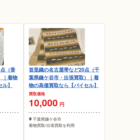
6点（香
首里織の名古屋帯など20点（千
）｜着物
葉県鎌ケ谷市・出張買取）｜着
セル】
物の高価買取なら【バイセル】
買取価格
10,000
円
千葉県鎌ケ谷市
着物買取
/
出張買取を利用