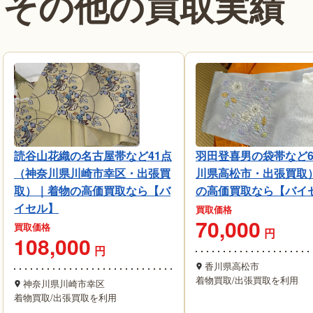
その他の買取実績
読谷山花織の名古屋帯など41点
羽田登喜男の袋帯など
（神奈川県川崎市幸区・出張買
川県高松市・出張買取
取）｜着物の高価買取なら【バ
の高価買取なら【バイ
イセル】
買取価格
70,000
買取価格
円
108,000
円
香川県高松市
着物買取
/
出張買取を利用
神奈川県川崎市幸区
着物買取
/
出張買取を利用