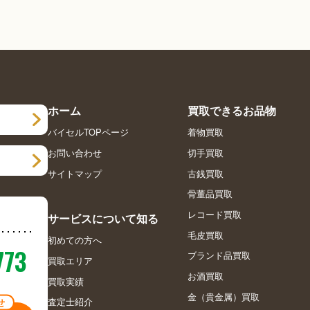
ホーム
買取できるお品物
バイセルTOPページ
着物買取
お問い合わせ
切手買取
サイトマップ
古銭買取
骨董品買取
レコード買取
サービスについて知る
毛皮買取
初めての方へ
773
ブランド品買取
買取エリア
お酒買取
買取実績
金（貴金属）買取
査定士紹介
せ