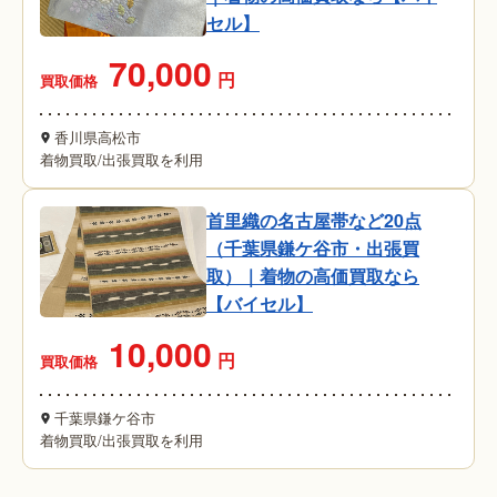
セル】
70,000
円
買取価格
香川県高松市
着物買取
/
出張買取を利用
首里織の名古屋帯など20点
（千葉県鎌ケ谷市・出張買
取）｜着物の高価買取なら
【バイセル】
10,000
円
買取価格
千葉県鎌ケ谷市
着物買取
/
出張買取を利用