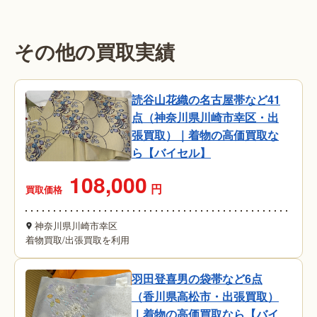
その他の買取実績
読谷山花織の名古屋帯など41
点（神奈川県川崎市幸区・出
張買取）｜着物の高価買取な
ら【バイセル】
108,000
円
買取価格
神奈川県川崎市幸区
着物買取
/
出張買取を利用
羽田登喜男の袋帯など6点
（香川県高松市・出張買取）
｜着物の高価買取なら【バイ