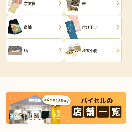
京友禅
帯
留袖
付け下げ
紬
和装小物