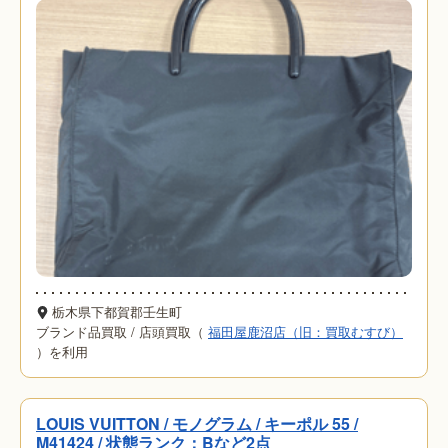
栃木県下都賀郡壬生町
ブランド品買取
/
店頭買取（
福田屋鹿沼店（旧：買取むすび）
）を利用
LOUIS VUITTON / モノグラム / キーポル 55 /
M41424 / 状態ランク：Bなど2点