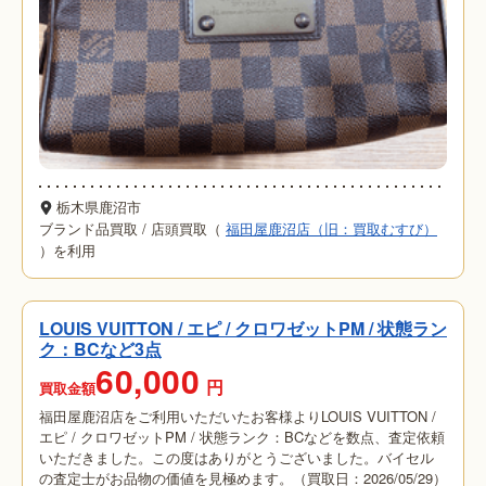
栃木県鹿沼市
ブランド品買取
/
店頭買取（
福田屋鹿沼店（旧：買取むすび）
）を利用
LOUIS VUITTON / エピ / クロワゼットPM / 状態ラン
ク：BCなど3点
60,000
円
買取金額
福田屋鹿沼店をご利用いただいたお客様よりLOUIS VUITTON /
エピ / クロワゼットPM / 状態ランク：BCなどを数点、査定依頼
いただきました。この度はありがとうございました。バイセル
の査定士がお品物の価値を見極めます。（買取日：2026/05/29）