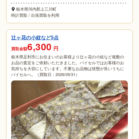
栃木県河内郡上三川町
時計買取
/
出張買取を利用
辻ヶ花の小紋など5点
6,300
円
買取金額
栃木県足利市にお住まいのお客様より辻ヶ花の小紋など複数の
お品の査定をご依頼いただきました。バイセルではお客様のお
気持ちを大切にしています。不要なお品物は状態が良いうちに
バイセルへ。（買取日：2026/05/31）