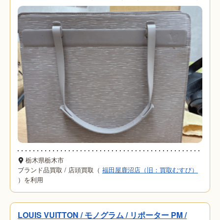
栃木県栃木市
ブランド品買取
/
店頭買取（
福田屋鹿沼店（旧：買取むすび）
）を利用
LOUIS VUITTON / モノグラム / リポーター PM /