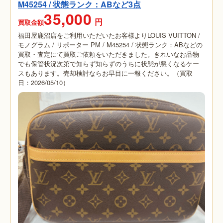
M45254 / 状態ランク：ABなど3点
35,000
円
買取金額
福田屋鹿沼店をご利用いただいたお客様よりLOUIS VUITTON /
モノグラム / リポーター PM / M45254 / 状態ランク：ABなどの
買取・査定にて買取ご依頼をいただきました。きれいなお品物
でも保管状況次第で知らず知らずのうちに状態が悪くなるケー
スもあります。売却検討ならお早目に一報ください。（買取
日：2026/05/10）