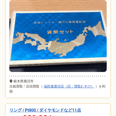
栃木県鹿沼市
古銭買取
/
店頭買取（
福田屋鹿沼店（旧：買取むすび）
）を利
用
リング / Pt900 / ダイヤモンドなど11点