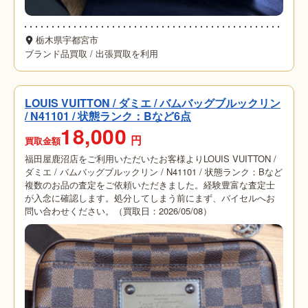
栃木県宇都宮市
ブランド品買取
/
出張買取を利用
LOUIS VUITTON / ダミエ / バムバッグブルックリン
/ N41101 / 状態ランク：Bなど6点
18,000
円
買取金額
福田屋鹿沼店をご利用いただいたお客様よりLOUIS VUITTON /
ダミエ / バムバッグブルックリン / N41101 / 状態ランク：Bなど
複数のお品の査定をご依頼いただきました。経験豊富な査定士
が入念に確認します。処分してしまう前にまず、バイセルへお
問い合わせください。（買取日：2026/05/08）