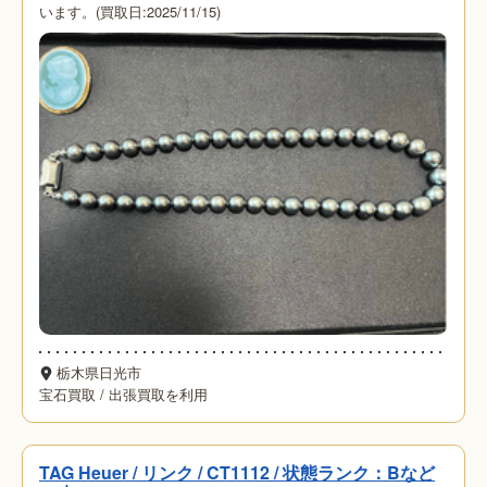
います。(買取日:2025/11/15)
栃木県日光市
宝石買取
/
出張買取を利用
TAG Heuer / リンク / CT1112 / 状態ランク：Bなど