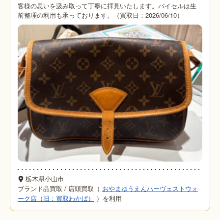
客様の思いを汲み取って丁寧に拝見いたします。バイセルは生
前整理の利用も承っております。（買取日：2026/06/10）
栃木県小山市
ブランド品買取
/
店頭買取（
おやまゆうえんハーヴェストウォ
ーク店（旧：買取わかば）
）を利用