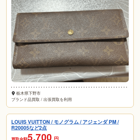
栃木県下野市
ブランド品買取
/
出張買取を利用
LOUIS VUITTON / モノグラム / アジェンダ PM /
R20005など2点
5,700
円
買取金額