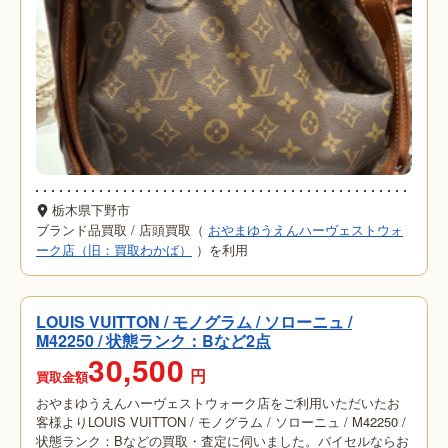
栃木県下野市
ブランド品買取
/
店頭買取（
おやまゆうえんハーヴェストウォ
ーク店（旧：買取わかば）
）を利用
LOUIS VUITTON / モノグラム / ソローニュ /
M42250 / 状態ランク：Bなど2点
30,500
円
買取金額
おやまゆうえんハーヴェストウォーク店をご利用いただいたお
客様よりLOUIS VUITTON / モノグラム / ソローニュ / M42250 /
状態ランク：Bなどの買取・査定に伺いました。バイセルならお