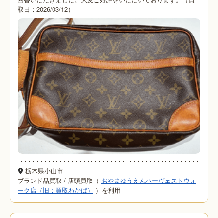
取日：2026/03/12）
栃木県小山市
ブランド品買取
/
店頭買取（
おやまゆうえんハーヴェストウォ
ーク店（旧：買取わかば）
）を利用