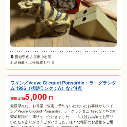
愛知県名古屋市中村区
お酒買取
/
出張買取を利用
ワイン／Veuve Clicquot Ponsardin：ラ・グランダ
ム 1996（状態ランク：A）など4点
5,000
円
買取金額
愛媛県在住、お電話で査定ご予約をいただいたお客様からワイ
ン／Veuve Clicquot Ponsardin：ラ・グランダム 1996などを含む
売却相談のご連絡をいただきました。この度はお品物をお売り
いただきありがとうございました。様々な種類のお品物をご用