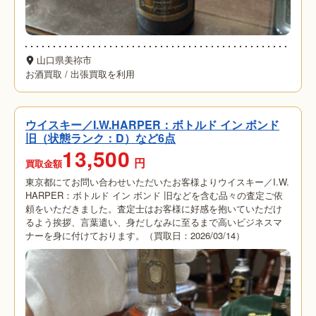
山口県美祢市
お酒買取
/
出張買取を利用
ウイスキー／I.W.HARPER：ボトルド イン ボンド
旧（状態ランク：D）など6点
13,500
円
買取金額
東京都にてお問い合わせいただいたお客様よりウイスキー／I.W.
HARPER：ボトルド イン ボンド 旧などを含む品々の査定ご依
頼をいただきました。査定士はお客様に好感を抱いていただけ
るよう挨拶、言葉遣い、身だしなみに至るまで高いビジネスマ
ナーを身に付けております。（買取日：2026/03/14）