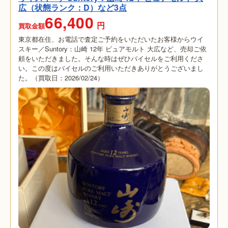
広（状態ランク：D）など3点
66,400
円
買取金額
東京都在住、お電話で査定ご予約をいただいたお客様からウイ
スキー／Suntory：山崎 12年 ピュアモルト 大広など、売却ご依
頼をいただきました。そんな時はぜひバイセルをご利用くださ
い。この度はバイセルのご利用いただきありがとうございまし
た。（買取日：2026/02/24）