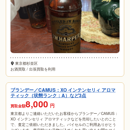
東京都杉並区
お酒買取
/
出張買取を利用
ブランデー／CAMUS：XO インテンセリィ アロマ
ティック（状態ランク：A）など3点
8,000
円
買取金額
東京都よりご連絡いただいたお客様からブランデー／CAMUS：
XO インテンセリィ アロマティックなどを売却したいとのこと
で、査定ご依頼いただきました。バイセルのご利用ありがとう
ございます。査定時にお品物に込められた思い出もお聞かせく