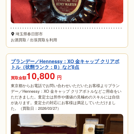
埼玉県春日部市
お酒買取
/
出張買取を利用
ブランデー／Hennessy：XO 金キャップ クリアボ
トル（状態ランク：B）など8点
10,800
円
買取金額
東京都からお電話でお問い合わせいただいたお客様よりブラン
デー／Hennessy：XO 金キャップ クリアボトルなどご用命をい
ただきました。査定士は所作や価値の見極めのスキルには自信
があります。査定士の対応にお客様は満足していただけまし
た。（買取日：2026/03/27）