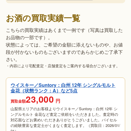
お酒の買取実績一覧
こちらの買取実績はあくまで一例です（写真は買取した
お品物の一部です）。
状態によっては、ご希望の金額に添えないものや、お値
段が付かないものもございますのであらかじめご了承下
さい。
・内容により宅配査定・店舗査定をご案内する場合がございます。
ウイスキー／Suntory：白州 12年 シングルモルト
金花（状態ランク：A）など5点
23,000
円
買取金額
山梨県エリアのお客様よりウイスキー／Suntory：白州 12年 シ
ングルモルト 金花など査定ご依頼をいただきました。査定時の
対応面などお褒めいただきありがとうございました。バイセル
の経験豊富な査定士がくまなく査定します。（買取日：2026/01/
21）