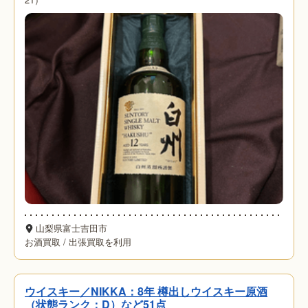
山梨県富士吉田市
お酒買取
/
出張買取を利用
ウイスキー／NIKKA：8年 樽出しウイスキー原酒
（状態ランク：D）など51点