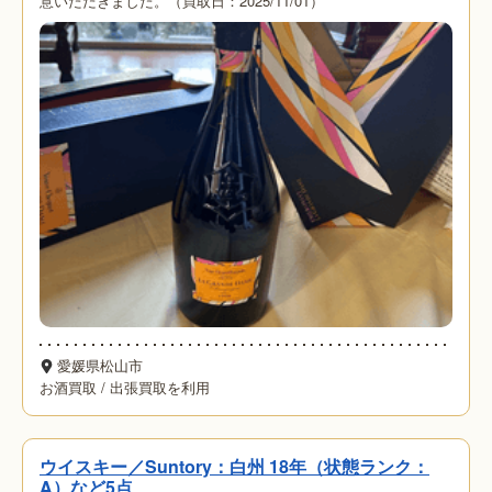
意いただきました。（買取日：2025/11/01）
愛媛県松山市
お酒買取
/
出張買取を利用
ウイスキー／Suntory：白州 18年（状態ランク：
A）など5点