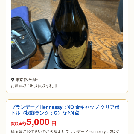
東京都板橋区
お酒買取
/
出張買取を利用
ブランデー／Hennessy：XO 金キャップ クリアボ
トル（状態ランク：C）など4点
5,000
円
買取金額
福岡県にお住まいのお客様よりブランデー／Hennessy：XO 金