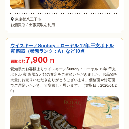
東京都八王子市
お酒買取
/
出張買取を利用
ウイスキー／Suntory：ローヤル 12年 干支ボトル
寅 陶器（状態ランク：A）など10点
7,900
円
買取金額
愛知県のお客様よりウイスキー／Suntory：ローヤル 12年 干支
ボトル 寅 陶器など類の査定をご依頼いただきました。お品物を
大量にお売りいただきありがとうございます。価格面や対応面
でご満足いただき、大変嬉しく思います。（買取日：2026/01/2
0）