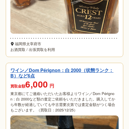
福岡県太宰府市
お酒買取
/
出張買取を利用
ワイン／Dom Pérignon：白 2000（状態ランク：
B）など6点
6,000
円
買取金額
東京都にてご連絡いただいたお客様よりワイン／Dom Périgno
n：白 2000など類の査定ご依頼をいただきました。購入してか
ら年数が経過していても中古需要次第では査定金額がつく場合
もございます。（買取日：2025/12/25）